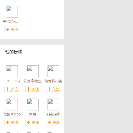
牛浩思-安居先锋
关注
他的粉丝
aoxuemay
江海寄餘生
装修找小黄
关注
关注
关注
飞扬草dido
木质
刘在深圳
关注
关注
关注