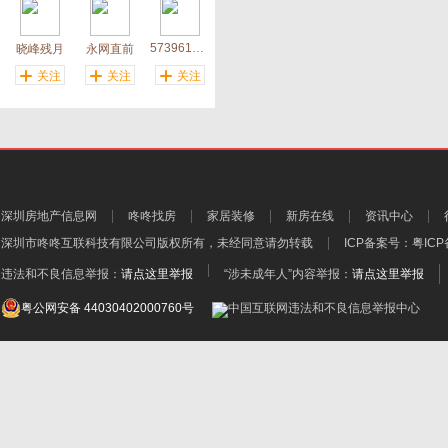
573961964
晓峰残月
永网直前
关注
关注
关注
深圳房地产信息网
咚咚找房
家居装修
新房在线
资讯中心
深圳市咚咚互联科技有限公司
版权所有，未经同意请勿转载
ICP备案号：
粤ICP
违法和不良信息举报：
请点这里举报
“涉未成年人”内容举报：
请点这里举报
粤公网安备 44030402000760号