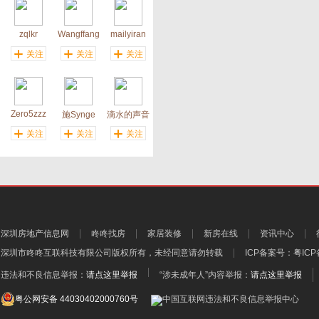
zqlkr
Wangffang
mailyiran
关注
关注
关注
Zero5zzz
施Synge
滴水的声音
关注
关注
关注
深圳房地产信息网
咚咚找房
家居装修
新房在线
资讯中心
深圳市咚咚互联科技有限公司
版权所有，未经同意请勿转载
ICP备案号：
粤ICP
违法和不良信息举报：
请点这里举报
“涉未成年人”内容举报：
请点这里举报
粤公网安备 44030402000760号