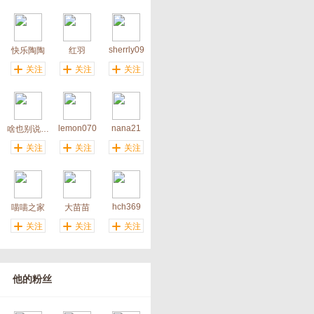
sherrly09
快乐陶陶
红羽
关注
关注
关注
lemon070
nana21
啥也别说了眼泪哗哗地
关注
关注
关注
hch369
喵喵之家
大苗苗
关注
关注
关注
他的粉丝