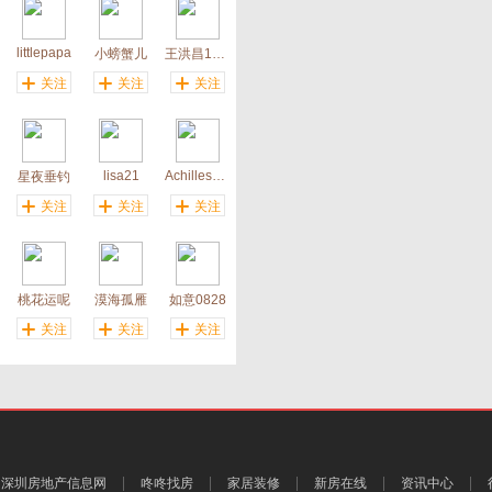
littlepapa
小螃蟹儿
王洪昌1023
关注
关注
关注
lisa21
Achilles_GAO
星夜垂钓
关注
关注
关注
桃花运呢
漠海孤雁
如意0828
关注
关注
关注
深圳房地产信息网
咚咚找房
家居装修
新房在线
资讯中心