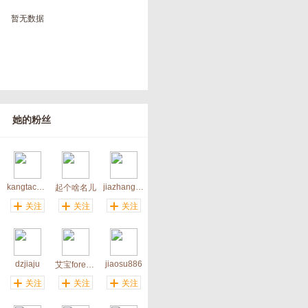
暂无数据
她的粉丝
kangtachao
jiazhangliao
起个啥名儿
关注
关注
关注
dzjiaju
jiaosu886
艾宝forever
关注
关注
关注