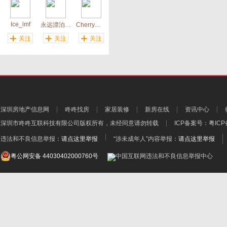
Ice_lmf
永远漂泊在天涯
Cherry静的
关注
关注
关注
深圳房地产信息网
咚咚找房
家居装修
新房在线
资讯中心
深圳市咚咚互联科技有限公司
版权所有，未经同意请勿转载
ICP备案号：
粤ICP
违法和不良信息举报：
请点这里举报
“涉未成年人”内容举报：
请点这里举报
粤公网安备 44030402000760号