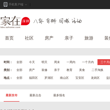
手机客户端
首页
社区
房产
亲子
旅游
装
时间：
全部
今天
明天
周末
一周内
一个月内
三个月
类别：
全部
房产
装修
亲子
教育
美食
二手淘换
地点：
全部
福田区
罗湖区
南山区
宝安区
龙岗区
盐
最新发布
最新点击
最多报名