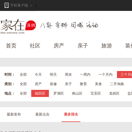
手机客户端
首页
社区
房产
亲子
旅游
装
时间：
全部
今天
明天
周末
一周内
一个月内
三个月
类别：
全部
房产
装修
亲子
教育
美食
二手淘换
地点：
全部
福田区
罗湖区
南山区
宝安区
龙岗区
盐
最新发布
最新点击
最多报名