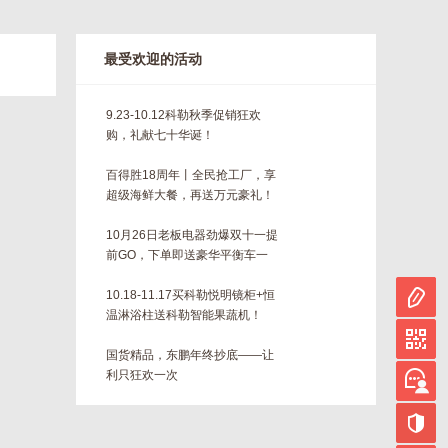
最受欢迎的活动
9.23-10.12科勒秋季促销狂欢
购，礼献七十华诞！
百得胜18周年丨全民抢工厂，享
超级海鲜大餐，再送万元豪礼！
10月26日老板电器劲爆双十一提
前GO，下单即送豪华平衡车一
台！！
10.18-11.17买科勒悦明镜柜+恒
温淋浴柱送科勒智能果蔬机！
国货精品，东鹏年终抄底——让
利只狂欢一次