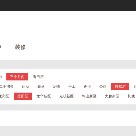
游
装修
内
三个月内
看日历
二手淘换
运动
花草
宠物
手工
创业
公益
自驾游
龙岗区
盐田区
龙华新区
光明新区
坪山新区
大鹏新区
其他