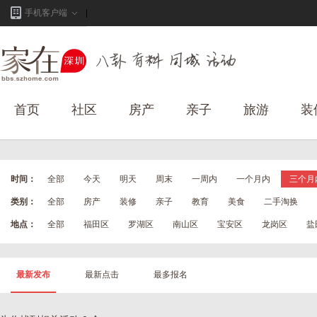
手机客户端
首页
社区
房产
亲子
旅游
装
时间：
全部
今天
明天
周末
一周内
一个月内
三个月
类别：
全部
房产
装修
亲子
教育
美食
二手淘换
地点：
全部
福田区
罗湖区
南山区
宝安区
龙岗区
盐
最新发布
最新点击
最多报名