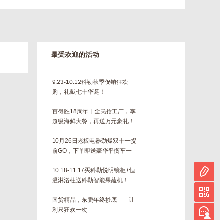
最受欢迎的活动
9.23-10.12科勒秋季促销狂欢
购，礼献七十华诞！
百得胜18周年丨全民抢工厂，享
超级海鲜大餐，再送万元豪礼！
10月26日老板电器劲爆双十一提
前GO，下单即送豪华平衡车一
台！！
10.18-11.17买科勒悦明镜柜+恒
温淋浴柱送科勒智能果蔬机！
国货精品，东鹏年终抄底——让
利只狂欢一次