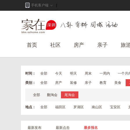
手机客户端
首页
社区
房产
亲子
旅
时间：
全部
今天
明天
周末
一周内
一个月
类别：
全部
房产
装修
亲子
教育
美食
全部
翻淘会
尾淘会
地点：
全部
福田区
罗湖区
南山区
宝安区
最新发布
最新点击
最多报名