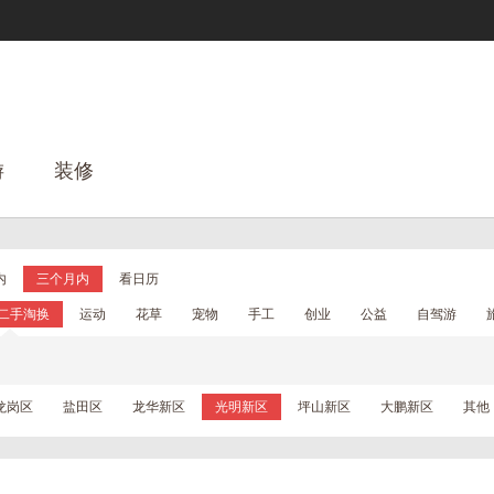
游
装修
内
三个月内
看日历
二手淘换
运动
花草
宠物
手工
创业
公益
自驾游
龙岗区
盐田区
龙华新区
光明新区
坪山新区
大鹏新区
其他