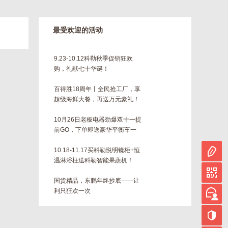
最受欢迎的活动
9.23-10.12科勒秋季促销狂欢
购，礼献七十华诞！
百得胜18周年丨全民抢工厂，享
超级海鲜大餐，再送万元豪礼！
10月26日老板电器劲爆双十一提
前GO，下单即送豪华平衡车一
台！！
10.18-11.17买科勒悦明镜柜+恒
温淋浴柱送科勒智能果蔬机！
国货精品，东鹏年终抄底——让
利只狂欢一次