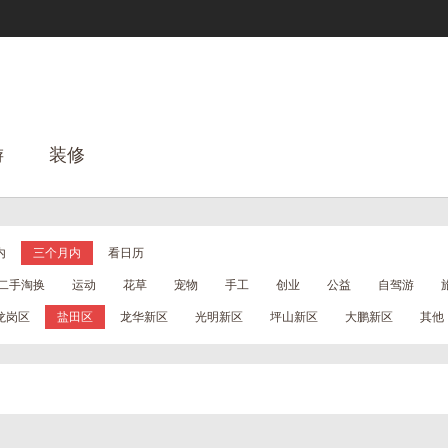
游
装修
内
三个月内
看日历
二手淘换
运动
花草
宠物
手工
创业
公益
自驾游
龙岗区
盐田区
龙华新区
光明新区
坪山新区
大鹏新区
其他