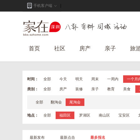
手机客户端
首页
社区
房产
亲子
旅
时间：
全部
今天
明天
周末
一周内
一个月
类别：
全部
房产
装修
亲子
教育
美食
全部
翻淘会
尾淘会
地点：
全部
福田区
罗湖区
南山区
宝安区
最新发布
最新点击
最多报名