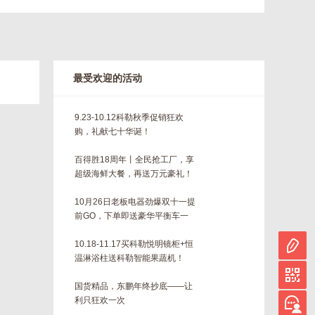
最受欢迎的活动
9.23-10.12科勒秋季促销狂欢
购，礼献七十华诞！
百得胜18周年丨全民抢工厂，享
超级海鲜大餐，再送万元豪礼！
10月26日老板电器劲爆双十一提
前GO，下单即送豪华平衡车一
台！！
10.18-11.17买科勒悦明镜柜+恒
温淋浴柱送科勒智能果蔬机！
国货精品，东鹏年终抄底——让
利只狂欢一次