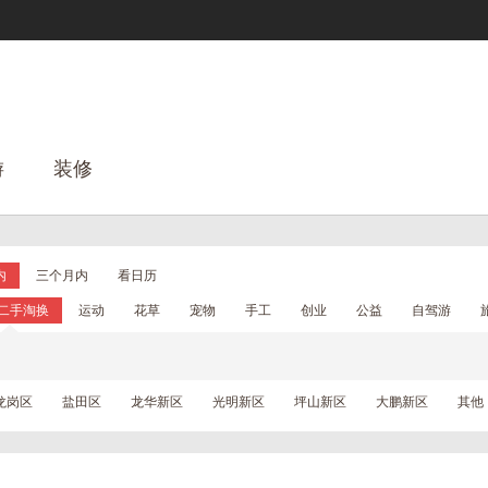
游
装修
内
三个月内
看日历
二手淘换
运动
花草
宠物
手工
创业
公益
自驾游
龙岗区
盐田区
龙华新区
光明新区
坪山新区
大鹏新区
其他