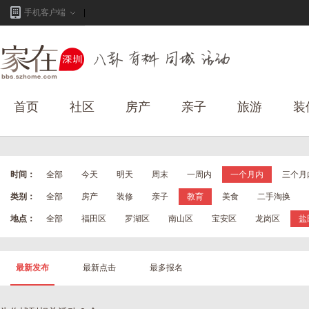
手机客户端
首页
社区
房产
亲子
旅游
装
时间：
全部
今天
明天
周末
一周内
一个月内
三个月
类别：
全部
房产
装修
亲子
教育
美食
二手淘换
地点：
全部
福田区
罗湖区
南山区
宝安区
龙岗区
盐
最新发布
最新点击
最多报名