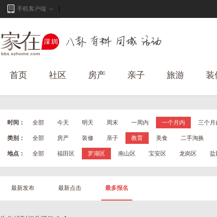
手机客户端
首页
社区
房产
亲子
旅游
装
时间：
全部
今天
明天
周末
一周内
一个月内
三个月
类别：
全部
房产
装修
亲子
教育
美食
二手淘换
地点：
全部
福田区
罗湖区
南山区
宝安区
龙岗区
盐
最新发布
最新点击
最多报名