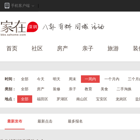
手机客户端
首页
社区
房产
亲子
旅游
装
时间：
全部
今天
明天
周末
一周内
一个月内
三个月
类别：
全部
房产
装修
亲子
教育
美食
二手淘换
地点：
全部
福田区
罗湖区
南山区
宝安区
龙岗区
盐
最新发布
最新点击
最多报名