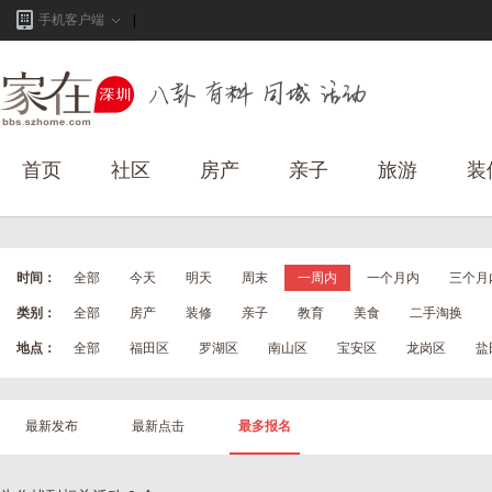
手机客户端
首页
社区
房产
亲子
旅游
装
时间：
全部
今天
明天
周末
一周内
一个月内
三个月
类别：
全部
房产
装修
亲子
教育
美食
二手淘换
地点：
全部
福田区
罗湖区
南山区
宝安区
龙岗区
盐
最新发布
最新点击
最多报名