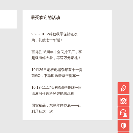
最受欢迎的活动
9.23-10.12科勒秋季促销狂欢
购，礼献七十华诞！
百得胜18周年丨全民抢工厂，享
超级海鲜大餐，再送万元豪礼！
10月26日老板电器劲爆双十一提
前GO，下单即送豪华平衡车一
台！！
10.18-11.17买科勒悦明镜柜+恒
温淋浴柱送科勒智能果蔬机！
国货精品，东鹏年终抄底——让
利只狂欢一次