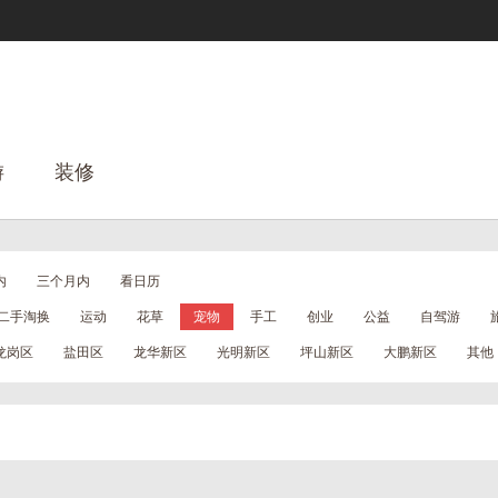
游
装修
内
三个月内
看日历
二手淘换
运动
花草
宠物
手工
创业
公益
自驾游
龙岗区
盐田区
龙华新区
光明新区
坪山新区
大鹏新区
其他