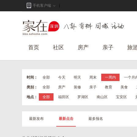
手机客户端
首页
社区
房产
亲子
旅
时间：
全部
今天
明天
周末
一周内
一个月
类别：
全部
房产
装修
亲子
教育
美食
地点：
全部
福田区
罗湖区
南山区
宝安区
最新发布
最新点击
最多报名