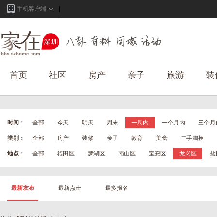
手机客户端
首页
社区
房产
亲子
旅游
装
时间：
全部
今天
明天
周末
一周内
一个月内
三个月
类别：
全部
房产
装修
亲子
教育
美食
二手淘换
地点：
全部
福田区
罗湖区
南山区
宝安区
龙岗区
盐
最新发布
最新点击
最多报名