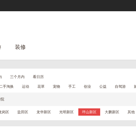
游
装修
内
三个月内
看日历
二手淘换
运动
花草
宠物
手工
创业
公益
自驾游
学院
龙岗区
盐田区
龙华新区
光明新区
坪山新区
大鹏新区
其他