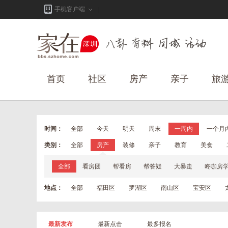
手机客户端
首页
社区
房产
亲子
旅
时间：
全部
今天
明天
周末
一周内
一个月
类别：
全部
房产
装修
亲子
教育
美食
全部
看房团
帮看房
帮答疑
大暴走
咚咖房
地点：
全部
福田区
罗湖区
南山区
宝安区
最新发布
最新点击
最多报名