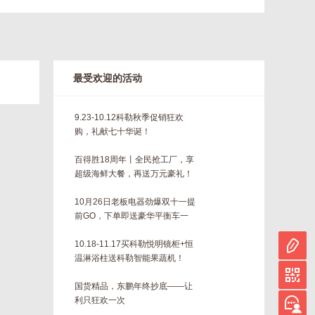
最受欢迎的活动
9.23-10.12科勒秋季促销狂欢
购，礼献七十华诞！
百得胜18周年丨全民抢工厂，享
超级海鲜大餐，再送万元豪礼！
10月26日老板电器劲爆双十一提
前GO，下单即送豪华平衡车一
台！！
10.18-11.17买科勒悦明镜柜+恒
温淋浴柱送科勒智能果蔬机！
国货精品，东鹏年终抄底——让
利只狂欢一次