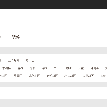
游
装修
内
三个月内
看日历
二手淘换
运动
花草
宠物
手工
创业
公益
自驾游
龙岗区
盐田区
龙华新区
光明新区
坪山新区
大鹏新区
其他