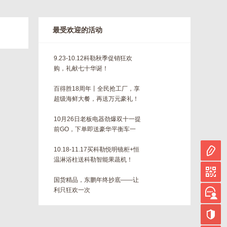
最受欢迎的活动
9.23-10.12科勒秋季促销狂欢
购，礼献七十华诞！
百得胜18周年丨全民抢工厂，享
超级海鲜大餐，再送万元豪礼！
10月26日老板电器劲爆双十一提
前GO，下单即送豪华平衡车一
台！！
10.18-11.17买科勒悦明镜柜+恒
温淋浴柱送科勒智能果蔬机！
国货精品，东鹏年终抄底——让
利只狂欢一次