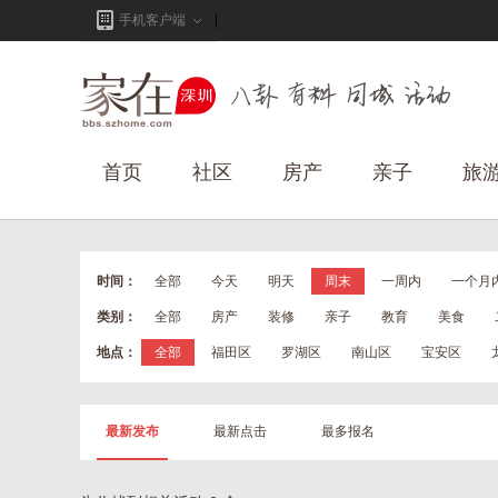
手机客户端
首页
社区
房产
亲子
旅
时间：
全部
今天
明天
周末
一周内
一个月
类别：
全部
房产
装修
亲子
教育
美食
地点：
全部
福田区
罗湖区
南山区
宝安区
最新发布
最新点击
最多报名