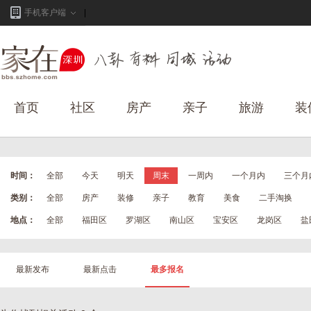
手机客户端
首页
社区
房产
亲子
旅游
装
时间：
全部
今天
明天
周末
一周内
一个月内
三个月
类别：
全部
房产
装修
亲子
教育
美食
二手淘换
地点：
全部
福田区
罗湖区
南山区
宝安区
龙岗区
盐
最新发布
最新点击
最多报名