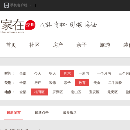
手机客户端
首页
社区
房产
亲子
旅游
装
时间：
全部
今天
明天
周末
一周内
一个月内
三个月
类别：
全部
房产
装修
亲子
教育
美食
二手淘换
地点：
全部
福田区
罗湖区
南山区
宝安区
龙岗区
盐
最新发布
最新点击
最多报名