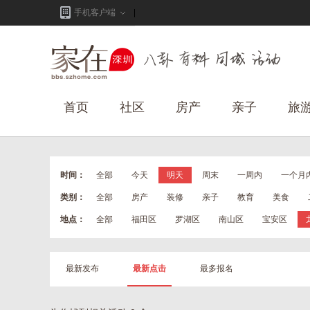
手机客户端
首页
社区
房产
亲子
旅
时间：
全部
今天
明天
周末
一周内
一个月
类别：
全部
房产
装修
亲子
教育
美食
地点：
全部
福田区
罗湖区
南山区
宝安区
最新发布
最新点击
最多报名