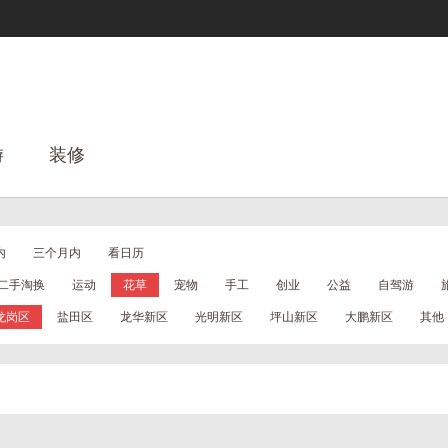
游
装修
内
三个月内
看日历
二手淘换
运动
花草
宠物
手工
创业
公益
自驾游
龙岗区
盐田区
龙华新区
光明新区
坪山新区
大鹏新区
其他