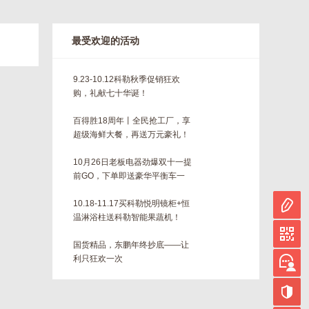
最受欢迎的活动
9.23-10.12科勒秋季促销狂欢
购，礼献七十华诞！
百得胜18周年丨全民抢工厂，享
超级海鲜大餐，再送万元豪礼！
10月26日老板电器劲爆双十一提
前GO，下单即送豪华平衡车一
台！！
10.18-11.17买科勒悦明镜柜+恒
温淋浴柱送科勒智能果蔬机！
国货精品，东鹏年终抄底——让
利只狂欢一次