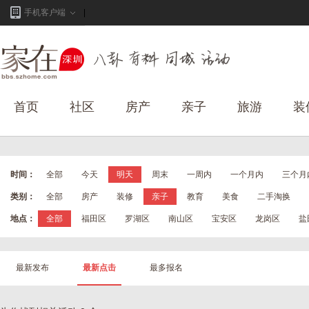
手机客户端
首页
社区
房产
亲子
旅游
装
时间：
全部
今天
明天
周末
一周内
一个月内
三个月
类别：
全部
房产
装修
亲子
教育
美食
二手淘换
地点：
全部
福田区
罗湖区
南山区
宝安区
龙岗区
盐
最新发布
最新点击
最多报名