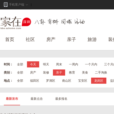
手机客户端
首页
社区
房产
亲子
旅游
装
时间：
全部
今天
明天
周末
一周内
一个月内
三个月
类别：
全部
房产
装修
亲子
教育
美食
二手淘换
地点：
全部
福田区
罗湖区
南山区
宝安区
龙岗区
盐
最新发布
最新点击
最多报名