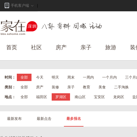
手机客户端
首页
社区
房产
亲子
旅游
装
时间：
全部
今天
明天
周末
一周内
一个月内
三个月
类别：
全部
房产
装修
亲子
教育
美食
二手淘换
地点：
全部
福田区
罗湖区
南山区
宝安区
龙岗区
盐
最新发布
最新点击
最多报名