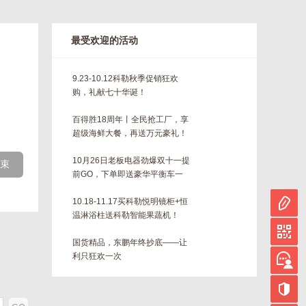
最受欢迎的活动
9.23-10.12科勒秋季促销狂欢
购，礼献七十华诞！
百得胜18周年丨全民抢工厂，享
超级海鲜大餐，再送万元豪礼！
10月26日老板电器劲爆双十一提
束
前GO，下单即送豪华平衡车一
台！！
10.18-11.17买科勒悦明镜柜+恒
温淋浴柱送科勒智能果蔬机！
国货精品，东鹏年终抄底——让
利只狂欢一次