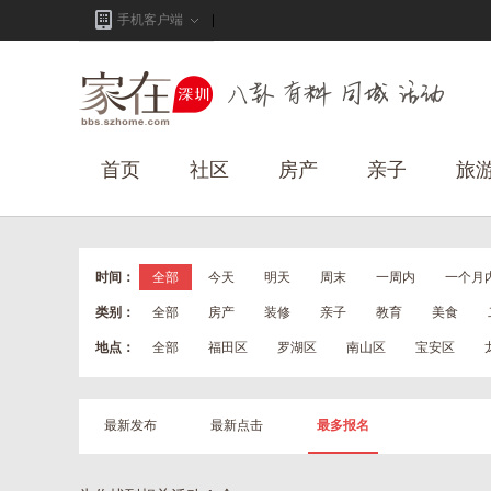
手机客户端
首页
社区
房产
亲子
旅
时间：
全部
今天
明天
周末
一周内
一个月
类别：
全部
房产
装修
亲子
教育
美食
地点：
全部
福田区
罗湖区
南山区
宝安区
最新发布
最新点击
最多报名