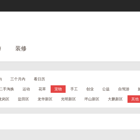
游
装修
内
三个月内
看日历
二手淘换
运动
花草
宠物
手工
创业
公益
自驾游
龙岗区
盐田区
龙华新区
光明新区
坪山新区
大鹏新区
其他