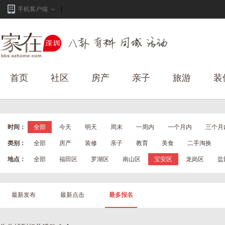
手机客户端
首页
社区
房产
亲子
旅游
装
时间：
全部
今天
明天
周末
一周内
一个月内
三个月
类别：
全部
房产
装修
亲子
教育
美食
二手淘换
地点：
全部
福田区
罗湖区
南山区
宝安区
龙岗区
盐
最新发布
最新点击
最多报名