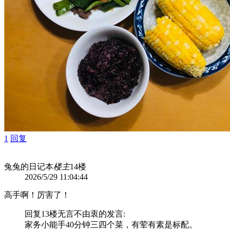
1
回复
兔兔的日记本
楼主
14楼
2026/5/29 11:04:44
高手啊！厉害了！
回复13楼
无言不由衷
的发言:
家务小能手40分钟三四个菜，有荤有素是标配。