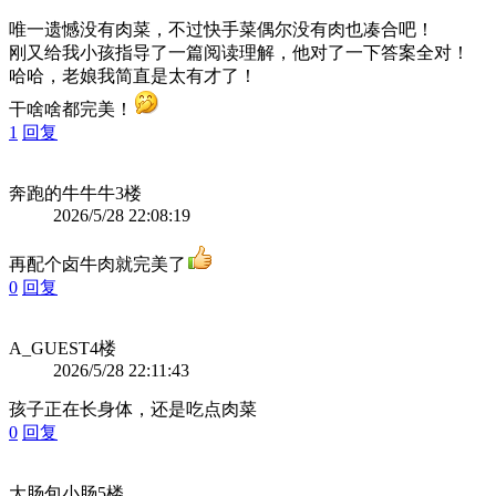
唯一遗憾没有肉菜，不过快手菜偶尔没有肉也凑合吧！
刚又给我小孩指导了一篇阅读理解，他对了一下答案全对！
哈哈，老娘我简直是太有才了！
干啥啥都完美！
1
回复
奔跑的牛牛牛
3楼
2026/5/28 22:08:19
再配个卤牛肉就完美了
0
回复
A_GUEST
4楼
2026/5/28 22:11:43
孩子正在长身体，还是吃点肉菜
0
回复
大肠包小肠
5楼