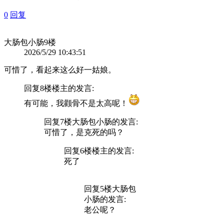
0
回复
大肠包小肠
9楼
2026/5/29 10:43:51
可惜了，看起来这么好一姑娘。
回复8楼
楼主
的发言:
有可能，我颧骨不是太高呢！
回复7楼
大肠包小肠
的发言:
可惜了，是克死的吗？
回复6楼
楼主
的发言:
死了
回复5楼
大肠包
小肠
的发言:
老公呢？