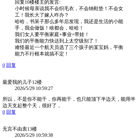
回复10楼
楼主
的发言:
小时候母亲说我不会织毛衣，不会纳鞋垫！不会女
工！我长大了嫁人咋办？
哈哈，书呆子那么多年后发现，我还是生活的小能
手，我会做饭！啥都会，哈哈！
我们女人要平衡家庭+事业+带娃！
我们的平衡能力快达到上太空级别了！
难怪最近一个航天员选了三个孩子的某宝妈，平衡
能力不行根本就搞不定！
0
回复
最爱我的儿子
12楼
2026/5/29 10:59:27
所以，不是你不能干，你再能干，也只能顶下半边天，能用半
边天支起整个天，很好了，
0
回复
无言不由衷
13楼
2026/5/29 10:59:38