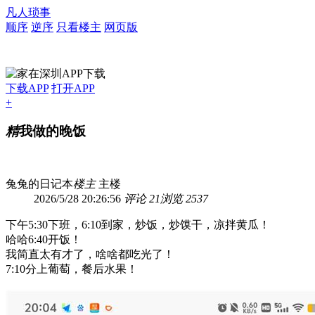
凡人琐事
顺序
逆序
只看楼主
网页版
下载APP
打开APP
+
精
我做的晚饭
兔兔的日记本
楼主
主楼
2026/5/28 20:26:56
评论 21
浏览 2537
下午5:30下班，6:10到家，炒饭，炒馍干，凉拌黄瓜！
哈哈6:40开饭！
我简直太有才了，啥啥都吃光了！
7:10分上葡萄，餐后水果！