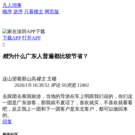
凡人琐事
顺序
逆序
只看楼主
网页版
下载APP
打开APP
+
精
为什么广东人普遍都比较节省？
这山望着那山高
楼主
主楼
2026/1/9 16:39:52
评论 50
浏览 11861
去跟团去泰国旅游，当地的导游在车上明跟我们说的，你们这
一团是广东游客，那我就不废话了，喜欢就买，不喜欢就看看
吧，反正我上一团和下一团客户是东北客户，都可以做回来
的。
回复
相关社区