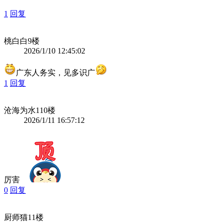
1
回复
桃白白
9楼
2026/1/10 12:45:02
广东人务实，见多识广
1
回复
沧海为水1
10楼
2026/1/11 16:57:12
厉害
0
回复
厨师猫
11楼