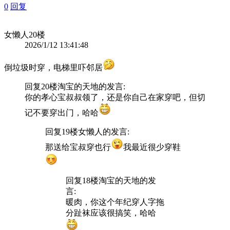
0
回复
女懒人
20楼
2026/1/12 13:41:48
倒垃圾时穿，电梯里吓邻居
回复20楼
淘宝的天地
的发言:
你的孝心宝叔叔领了，还是你自己在家穿吧，但切
记不要穿出门，哈哈
回复19楼
女懒人
的发言:
那送给宝叔穿也行
我最近很少穿鞋
回复18楼
淘宝的天地
的发
言:
暖肉，你这个年纪穿人字拖
分趾袜应该很搞笑，哈哈