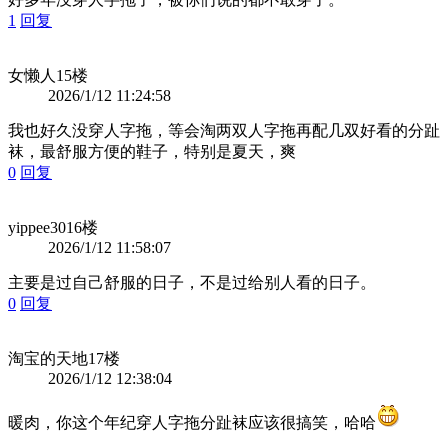
1
回复
女懒人
15楼
2026/1/12 11:24:58
我也好久没穿人字拖，等会淘两双人字拖再配几双好看的分趾
袜，最舒服方便的鞋子，特别是夏天，爽
0
回复
yippee30
16楼
2026/1/12 11:58:07
主要是过自己舒服的日子，不是过给别人看的日子。
0
回复
淘宝的天地
17楼
2026/1/12 12:38:04
暖肉，你这个年纪穿人字拖分趾袜应该很搞笑，哈哈