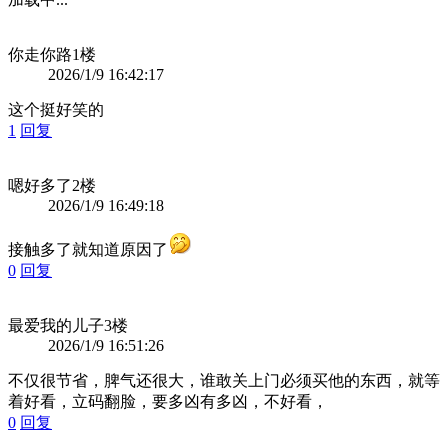
你走你路
1楼
2026/1/9 16:42:17
这个挺好笑的
1
回复
嗯好多了
2楼
2026/1/9 16:49:18
接触多了就知道原因了
0
回复
最爱我的儿子
3楼
2026/1/9 16:51:26
不仅很节省，脾气还很大，谁敢关上门必须买他的东西，就等
着好看，立码翻脸，要多凶有多凶，不好看，
0
回复