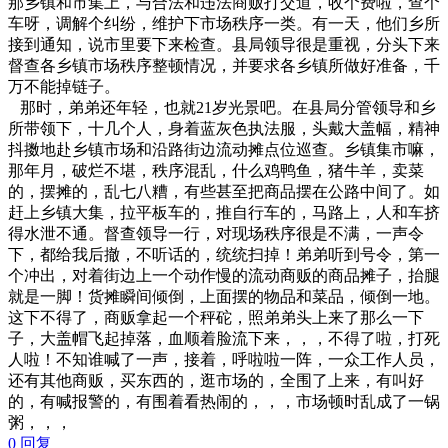
那乡镇和市集上，与合法和违法商贩打交道，收个费啦，查个
车呀，调解个纠纷，维护下市场秩序一类。有一天，他们乡所
接到通知，说市里要下来检查。县局领导很是重视，分头下来
督查各乡镇市场秩序整顿情况，并要求各乡镇所做好准备，千
万不能掉链子。
那时，弟弟还年轻，也就21岁光景吧。在县局分管领导和乡
所带领下，十几个人，身着蓝灰色执法服，头戴大盖幅，精神
抖擞地赴乡镇市场和沿路街边流动摊点位巡查。乡镇集市嘛，
那年月，破烂不堪，秩序混乱，什么鸡鸭鱼，猪牛羊，卖菜
的，摆摊的，乱七八糟，有些甚至把商品摆在公路中间了。如
赶上乡镇大集，拉平板车的，推自行车的，马路上，人和车挤
得水泄不通。督查领导一行，对现场秩序很是不满，一声令
下，都给我后撤，不听话的，统统扫掉！弟弟听到号令，第一
个冲出，对着街边上一个动作慢的流动商贩的商品摊子，抬腿
就是一脚！货摊瞬间倾倒，上面摆的物品和菜品，倾倒一地。
这下不得了，商贩拿起一个秤砣，照弟弟头上来了那么一下
子，大盖帽飞起掉落，血顺着脸流下来，，，不得了啦，打死
人啦！不知谁喊了一声，接着，呼啦啦一阵，一众工作人员，
还有其他商贩，买东西的，逛市场的，全围了上来，有叫好
的，有喊报警的，有围着看热闹的，，，市场顿时乱成了一锅
粥，，，
0
回复