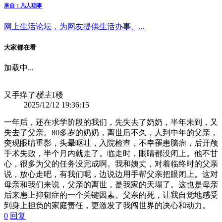
来自：凡人琐事
网上生活论坛，为网友提供生活办事、...
大家都在看
加载中...
又手痒了
楼主
1楼
2025/12/12 19:36:15
一年后，还在求学阶段的我们，先失去了奶奶，半年未到，又
失去了父亲。80多岁的奶奶，离世后不久，人到中年的父亲，
突现眼睛重影，头晕呕吐，入院检查，不幸罹患脑瘤，后开颅
手术失败，半个月内就走了。临走时，眼睛都没闭上。他不甘
心，很多为父的任务没完成啊。我和姨丈，对着临终时的父亲
说，放心走吧，有我们呢，边说边用手帮父亲把眼闭上。这对
母亲和我们来说，父亲的离世，是我家的天塌了。这也是母亲
后来患上抑郁症的一个关键因素。父亲的死，让我自觉地感受
到身上担负的家庭责任，更激发了我闯世界的决心和动力。
0
回复