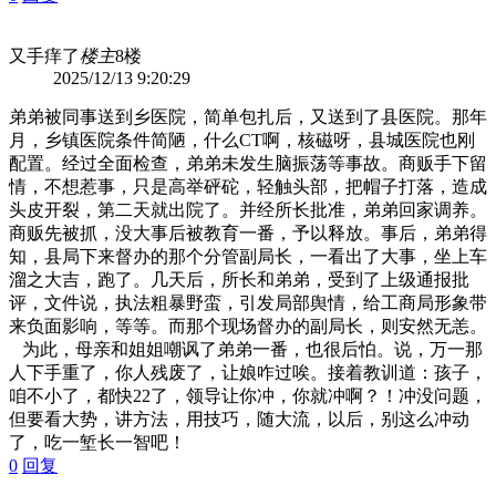
又手痒了
楼主
8楼
2025/12/13 9:20:29
弟弟被同事送到乡医院，简单包扎后，又送到了县医院。那年
月，乡镇医院条件简陋，什么CT啊，核磁呀，县城医院也刚
配置。经过全面检查，弟弟未发生脑振荡等事故。商贩手下留
情，不想惹事，只是高举砰砣，轻触头部，把帽子打落，造成
头皮开裂，第二天就出院了。并经所长批准，弟弟回家调养。
商贩先被抓，没大事后被教育一番，予以释放。事后，弟弟得
知，县局下来督办的那个分管副局长，一看出了大事，坐上车
溜之大吉，跑了。几天后，所长和弟弟，受到了上级通报批
评，文件说，执法粗暴野蛮，引发局部舆情，给工商局形象带
来负面影响，等等。而那个现场督办的副局长，则安然无恙。
为此，母亲和姐姐嘲讽了弟弟一番，也很后怕。说，万一那
人下手重了，你人残废了，让娘咋过唉。接着教训道：孩子，
咱不小了，都快22了，领导让你冲，你就冲啊？！冲没问题，
但要看大势，讲方法，用技巧，随大流，以后，别这么冲动
了，吃一堑长一智吧！
0
回复