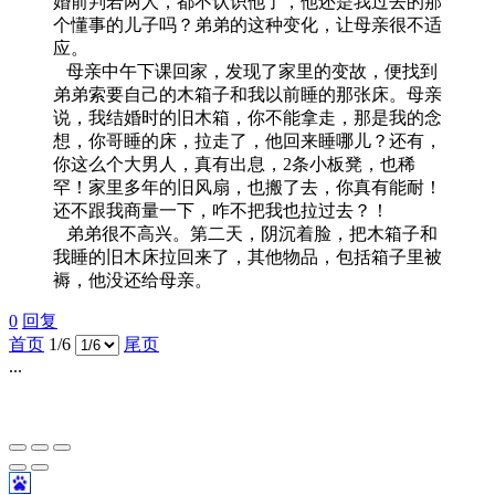
婚前判若两人，都不认识他了，他还是我过去的那
个懂事的儿子吗？弟弟的这种变化，让母亲很不适
应。
母亲中午下课回家，发现了家里的变故，便找到
弟弟索要自己的木箱子和我以前睡的那张床。母亲
说，我结婚时的旧木箱，你不能拿走，那是我的念
想，你哥睡的床，拉走了，他回来睡哪儿？还有，
你这么个大男人，真有出息，2条小板凳，也稀
罕！家里多年的旧风扇，也搬了去，你真有能耐！
还不跟我商量一下，咋不把我也拉过去？！
弟弟很不高兴。第二天，阴沉着脸，把木箱子和
我睡的旧木床拉回来了，其他物品，包括箱子里被
褥，他没还给母亲。
0
回复
首页
1/6
尾页
...