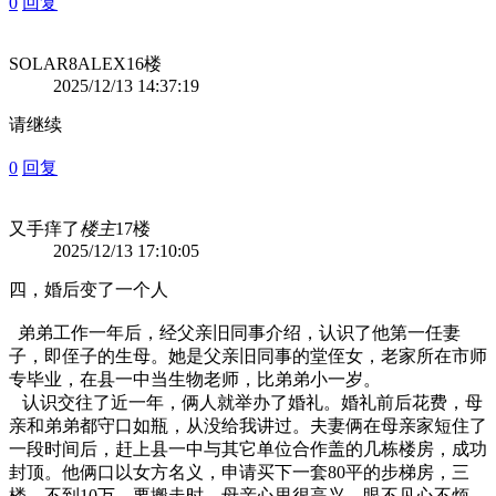
0
回复
SOLAR8ALEX
16楼
2025/12/13 14:37:19
请继续
0
回复
又手痒了
楼主
17楼
2025/12/13 17:10:05
四，婚后变了一个人
弟弟工作一年后，经父亲旧同事介绍，认识了他第一任妻
子，即侄子的生母。她是父亲旧同事的堂侄女，老家所在市师
专毕业，在县一中当生物老师，比弟弟小一岁。
认识交往了近一年，俩人就举办了婚礼。婚礼前后花费，母
亲和弟弟都守口如瓶，从没给我讲过。夫妻俩在母亲家短住了
一段时间后，赶上县一中与其它单位合作盖的几栋楼房，成功
封顶。他俩口以女方名义，申请买下一套80平的步梯房，三
楼，不到10万。要搬走时，母亲心里很高兴，眼不见心不烦