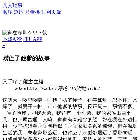
凡人琐事
顺序
逆序
只看楼主
网页版
下载APP
打开APP
+
精
侄子他爹的故事
又手痒了
楼主
主楼
2025/12/12 19:23:25
评论 115
浏览 16882
这两天，啰里啰嗦，吐槽了我的侄子。往事如烟，忍不住手又
痒了，就另开一帖，讲讲他爹的故事。反正周末，事情不多。
侄子他爹，即我大弟。我还有一个小弟。我的家族出自平
凡，也归属普通。人嘛，家家有本难念的经。好在我在外边打
拼，少了些姐弟之间包括母子之间家庭关系的羁绊。但在深圳
生活的我，离老家那么远，也许应了亲戚邻居远了香那句话，
也或者因为多多少少都帮衬过他们，家族人的长辈、同辈，我