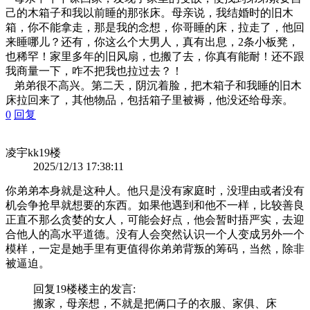
己的木箱子和我以前睡的那张床。母亲说，我结婚时的旧木
箱，你不能拿走，那是我的念想，你哥睡的床，拉走了，他回
来睡哪儿？还有，你这么个大男人，真有出息，2条小板凳，
也稀罕！家里多年的旧风扇，也搬了去，你真有能耐！还不跟
我商量一下，咋不把我也拉过去？！
弟弟很不高兴。第二天，阴沉着脸，把木箱子和我睡的旧木
床拉回来了，其他物品，包括箱子里被褥，他没还给母亲。
0
回复
凌宇kk
19楼
2025/12/13 17:38:11
你弟弟本身就是这种人。他只是没有家庭时，没理由或者没有
机会争抢早就想要的东西。如果他遇到和他不一样，比较善良
正直不那么贪婪的女人，可能会好点，他会暂时捂严实，去迎
合他人的高水平道德。没有人会突然认识一个人变成另外一个
模样，一定是她手里有更值得你弟弟背叛的筹码，当然，除非
被逼迫。
回复19楼
楼主
的发言:
搬家，母亲想，不就是把俩口子的衣服、家俱、床