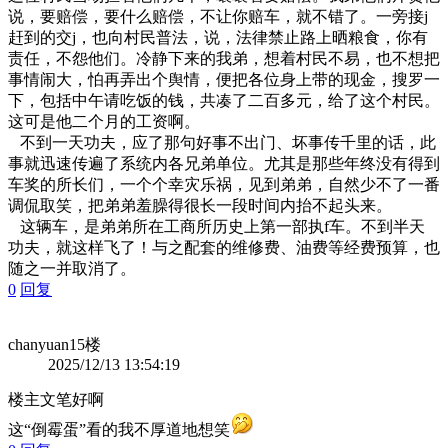
说，要赔偿，要什么赔偿，不让你赔车，就不错了。一旁接j
赶到的交j，也向村民普法，说，法律禁止路上晒粮食，你有
责任，不怨他们。冷静下来的我弟，想着村民不易，也不想把
事情闹大，怕再弄出个舆情，便把各位身上带的现金，搜罗一
下，包括中午请吃饭的钱，共凑了二百多元，给了这个村民。
这可是他二个月的工资啊。
不到一天功夫，应了那句好事不出门、坏事传千里的话，此
事就迅速传遍了系统内各兄弟单位。尤其是那些年终没有得到
车奖的所长们，一个个幸灾乐祸，见到弟弟，自然少不了一番
调侃取笑，把弟弟羞臊得很长一段时间内抬不起头来。
这辆车，是弟弟所在工商所历史上第一部执f车。不到半天
功夫，就这样飞了！与之配套的维修费、油费等经费预算，也
随之一并取消了。
0
回复
chanyuan
15楼
2025/12/13 13:54:19
楼主文笔好啊
这“倒霉蛋”看的我不厚道地想笑