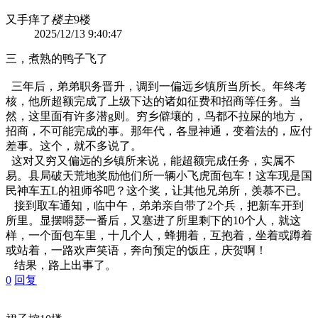
又手痒了
楼主
9楼
2025/12/13 9:40:47
三，煮熟的鸭子飞了
三年后，弟弟职务晋升，调到一偏远乡镇所当所长。年终考
核，他所超额完成了上级下达的诸如征费和招商等任务。当
然，这里面有许多潜g则。穷乡僻壤的，鸟都不拉屎的地方，
招商，不可能完成的事。那年代，各显神通，变着法的，应付
差事。这个，就不多说了。
这对又穷又偏远的乡镇所来说，能超额完成任务，实属不
易。县局破天荒地奖励他们所一辆小飞虎面包车！这车现是国
民神车五L的祖师爷吧？这个奖，让其他兄弟所，羡慕不已。
接到取车通知，临中午，弟弟亲自带了2个兵，把新车开到
所里。显摆嘚瑟一番后，又塞进了所里剩下的10个人，就这
样，一个面包车里，十几个人，蜂拥着，互抱着，坐着或蹲着
或站着，一路欢声笑语，奔向预定的饭庄，庆贺啊！
结果，路上出事了。
0
回复