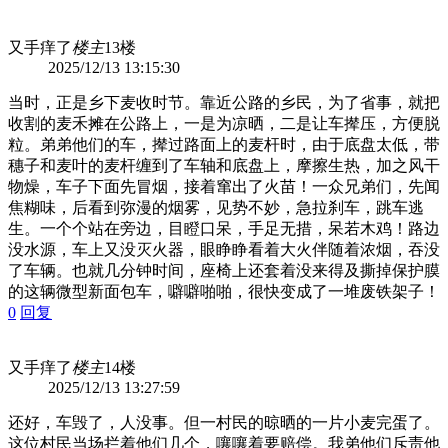
又手痒了
楼主
13楼
2025/12/13 13:15:30
当时，正是乡下麦收时节。靠近公路的乡民，为了省事，就把
收割的麦禾摊在公路上，一是为凉晒，二是让车撵压，方便脱
粒。弟弟他们的车，撵过路面上的麦杆时，由于底盘太低，带
穗子和麦叶的麦杆缠到了车轴和底盘上，摩擦生热，加之风干
物燥，车子下面先冒烟，接着窜出了火苗！一众兄弟们，先闻
焦糊味，后看到弥漫的烟雾，见势不妙，急拉刹车，跳车逃
生。一个个站在旁边，目瞪口呆，手足无措，呆若木鸡！路边
没水源，车上又没灭火器，眼睁睁看着大火伴随着浓烟，吞没
了车辆。也就几分钟时间，座椅上还套着没来得及撕掉保护膜
的这辆微型新面包车，噼噼啪啪，很快变成了一堆废铁架子！
0
回复
又手痒了
楼主
14楼
2025/12/13 13:27:59
还好，车毁了，人没事。但一村民的晾晒的一片小麦完蛋了。
这位村民当场拦着他们几个，嚷嚷着要赔偿。我弟他们斥责他