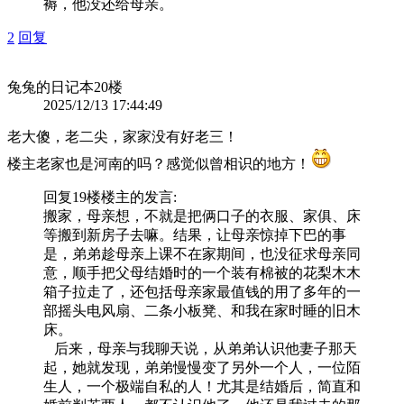
褥，他没还给母亲。
2
回复
兔兔的日记本
20楼
2025/12/13 17:44:49
老大傻，老二尖，家家没有好老三！
楼主老家也是河南的吗？感觉似曾相识的地方！
回复19楼
楼主
的发言:
搬家，母亲想，不就是把俩口子的衣服、家俱、床
等搬到新房子去嘛。结果，让母亲惊掉下巴的事
是，弟弟趁母亲上课不在家期间，也没征求母亲同
意，顺手把父母结婚时的一个装有棉被的花梨木木
箱子拉走了，还包括母亲家最值钱的用了多年的一
部摇头电风扇、二条小板凳、和我在家时睡的旧木
床。
后来，母亲与我聊天说，从弟弟认识他妻子那天
起，她就发现，弟弟慢慢变了另外一个人，一位陌
生人，一个极端自私的人！尤其是结婚后，简直和