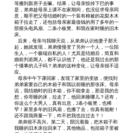
等搬到新房子去嘛。结果，让母亲惊掉下巴的事
是，弟弟趁母亲上课不在家期间，也没征求母亲同
意，顺手把父母结婚时的一个装有棉被的花梨木木
箱子拉走了，还包括母亲家最值钱的用了多年的一
部摇头电风扇、二条小板凳、和我在家时睡的旧木
床。
后来，母亲与我聊天说，从弟弟认识他妻子那天
起，她就发现，弟弟慢慢变了另外一个人，一位陌
生人，一个极端自私的人！尤其是结婚后，简直和
婚前判若两人，都不认识他了，他还是我过去的那
个懂事的儿子吗？弟弟的这种变化，让母亲很不适
应。
母亲中午下课回家，发现了家里的变故，便找到
弟弟索要自己的木箱子和我以前睡的那张床。母亲
说，我结婚时的旧木箱，你不能拿走，那是我的念
想，你哥睡的床，拉走了，他回来睡哪儿？还有，
你这么个大男人，真有出息，2条小板凳，也稀
罕！家里多年的旧风扇，也搬了去，你真有能耐！
还不跟我商量一下，咋不把我也拉过去？！
弟弟很不高兴。第二天，阴沉着脸，把木箱子和
我睡的旧木床拉回来了，其他物品，包括箱子里被