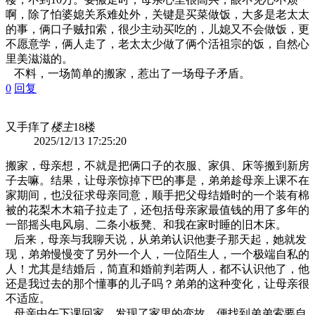
啊，除了怕婆媳关系难处外，关键是买菜做饭，大多是老太太
的事，俩口子贼扣索，很少主动买吃的，儿媳又不会做饭，更
不愿意学，俩人走了，老太太少做了俩个活祖宗的饭，自然心
里美滋滋的。
不料，一场简单的搬家，惹出了一场母子矛盾。
0
回复
又手痒了
楼主
18楼
2025/12/13 17:25:20
搬家，母亲想，不就是把俩口子的衣服、家俱、床等搬到新房
子去嘛。结果，让母亲惊掉下巴的事是，弟弟趁母亲上课不在
家期间，也没征求母亲同意，顺手把父母结婚时的一个装有棉
被的花梨木木箱子拉走了，还包括母亲家最值钱的用了多年的
一部摇头电风扇、二条小板凳、和我在家时睡的旧木床。
后来，母亲与我聊天说，从弟弟认识他妻子那天起，她就发
现，弟弟慢慢变了另外一个人，一位陌生人，一个极端自私的
人！尤其是结婚后，简直和婚前判若两人，都不认识他了，他
还是我过去的那个懂事的儿子吗？弟弟的这种变化，让母亲很
不适应。
母亲中午下课回家，发现了家里的变故，便找到弟弟索要自