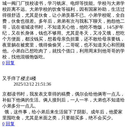
城一阀门厂技校读书，学习铣床、电焊等技能。学校与大弟学
校距离不远。大弟学校的饮食等福利，因有国家补助，生活过
得很舒适，尤其是伙食，让小弟羡慕不已。小弟学校呢，全自
费，伙食也很差。多年后，弟弟有次与我私下聊天，抱怨他二
哥，说在省城读书时，不知道关心他，他吃不饱饭，14/5岁年
纪，又在长身体，钱也不够用。尤其是冬天，又冷又饿，想吃
个方便面，都没钱买，想着母亲负担重，还不敢给母亲要钱，
夜里躺在被窝里，饿得偷偷哭，二哥呢，也不知道关心和照顾
他。小弟自己想吃肉了，就找个借口，利用周末到他哥哥的学
校，找他混顿饱饭吃。
0
回复
又手痒了
楼主
4楼
2025/12/12 21:51:36
京都读书时，我发表文章得的稿费，偶尔会给他俩寄一点儿，
补贴下他俩的生活。俩人接到后，一人一半，大弟也不知道给
小弟多分一点儿。
饿，这件事，给小弟后来生活留下了阴影。成年后，他爱家
里囤吃食，尤其是米面之类，只要能买多，绝不会买少。
0
回复