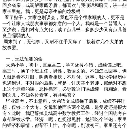
回乡省亲，或调解家庭矛盾，都喜欢与我倾诉和聊天，讲一些
家长里短。我，更是母亲生前的垃圾桶！
看了贴子，大家也别误会，我也不是个很孝顺的人，更不是
一个让家人或朋友事事都如意的一个人。我就是一个普通人，
至少说，是相对有点文化，读了点儿书，多多少少又有点儿善
良且懦弱的人。
周末到了，无他事，又耐不住手又痒了，接着讲几个大弟的
故事罢。
一，无法预测的命
大弟小学，初中，直至高二，学习还算不错，成绩偏上吧。
高三时，换了个班主任，男性，教语文的。不知怎么回事，俩
人就是看不对眼，叫两看相厌，不对付。这事，我求学经历中
也遇到过。不对眼的后果，就是，讨厌某个老师，那绝对不想
上这个老师的课，恶性循环，必导致这门课成绩一踏糊涂。看
到这儿，不知各位看客，有共鸣否？
毕业高考，不出意料，大弟语文成绩拖了后腿，成绩不甚理
想，仅够上个大专。父母和他面临两个选择，是复读还是报大
专？此时，我已辞掉县城高中数学教师工作，经过全国统考在
京都继续求学。经济上呢，也捉襟见肘，勉强吃个半饱，家里
的经济和事情，都帮不上忙。小弟呢，刚读初三。家里还有个