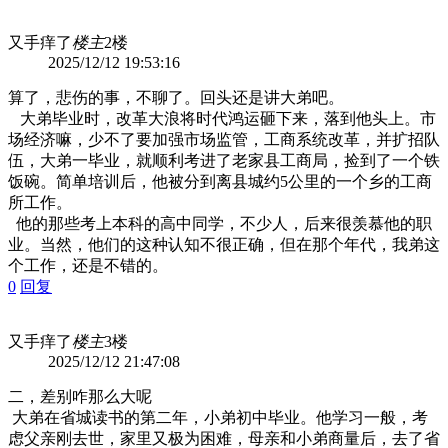
又手痒了
楼主
2楼
2025/12/12 19:53:16
算了，悲伤的事，不聊了。回头还是讲大弟吧。
大弟毕业时，改革大浪将时代鸿运砸下来，落到他头上。市
场经济嘛，少不了要加强市场监管，工商系统改革，并扩招队
伍，大弟一毕业，就顺利考进了老家县工商局，捡到了一个铁
饭碗。简单培训后，他被分到离县城约5公里的一个乡的工商
所工作。
他的那些考上本科的高中同学，不少人，后来很羡慕他的职
业。当然，他们的这种认知不很正确，但在那个年代，我弟这
个工作，还是不错的。
0
回复
又手痒了
楼主
3楼
2025/12/12 21:47:08
二，差别咋那么大呢
大弟在省城读书的第二年，小弟初中毕业。他学习一般，考
虑父亲刚去世，家里又极为困难，母亲和小弟商量后，去了省