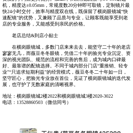
机，精度达±0.05mm，常规度数20分钟即可取镜，定制镜片最
快24小时交付，效率与精度双在线，既保留了横岗眼镜城“快
速配镜”的优势，又兼顾了品质与专业，让顾客既能享受到老
店的专业服务，又能感受到亲民的价格。
老店总结&到店小贴士
在横岗眼镜城，多数门店来来去去，能坚守二十年的老店
寥寥无几，而薇豆冬冬眼镜，凭借二十年的验光专业沉淀、资
深的视光团队、规范的流程和完善的售后，成为城内口碑最
好、最靠谱的配镜选择。不同于城内部分门店“重推销、轻专
业”“只追求短期利益”的经营模式，薇豆冬冬二十年如一日，
坚守匠心，把验光专业放在首位，见证了横岗眼镜城的迭代发
展，也守护了无数家庭的清晰视界。
地址：横岗眼镜城2楼2022和横岗眼镜城3楼2020-3022
电话：13528860503（微信同号）