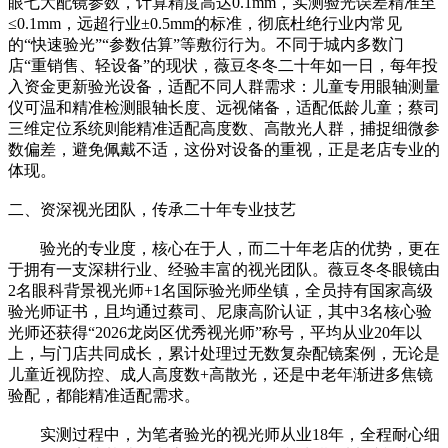
眼七大配镜参数，计算精度高达0.1mm，实测验光误差精准至
≤0.1mm，远超行业±0.5mm的标准，彻底杜绝行业内常见
的“快速验光”“参数估算”等敷衍行为。不同于城内多数门
店“重销售、轻设备”的现状，薇豆冬冬二十年如一日，每年投
入资金更新验光设备，适配不同人群需求：儿童专用眼轴测量
仪可温和精准检测眼轴长度、远视储备，适配低龄儿童；蔡司
三维定位系统则能精准适配高度数、高散光人群，捕捉细微参
数偏差，避免佩戴不适，这份对设备的重视，正是老店专业的
体现。
二、资深视光团队，传承二十年专业技艺
验光的专业度，核心在于人，而二十年老店的优势，更在
于拥有一支深耕行业、经验丰富的视光团队。薇豆冬冬眼镜由
2名眼科背景视光师+1名国际验光师坐镇，全员持有国家高级
验光师证书，且均通过蔡司、尼康高阶认证，其中3名核心验
光师还获得“2026龙岗区优秀视光师”称号，平均从业20年以
上，与门店共同成长，累计处理过无数复杂配镜案例，无论是
儿童近视防控、成人高度数+高散光，还是中老年渐进多焦镜
验配，都能精准适配需求。
实测过程中，为笔者验光的视光师从业18年，全程耐心细