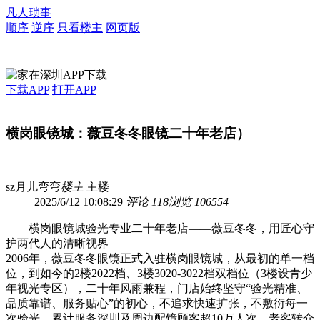
凡人琐事
顺序
逆序
只看楼主
网页版
下载APP
打开APP
+
横岗眼镜城：薇豆冬冬眼镜二十年老店）
sz月儿弯弯
楼主
主楼
2025/6/12 10:08:29
评论 118
浏览 106554
横岗眼镜城验光专业二十年老店——薇豆冬冬，用匠心守
护两代人的清晰视界
2006年，薇豆冬冬眼镜正式入驻横岗眼镜城，从最初的单一档
位，到如今的2楼2022档、3楼3020-3022档双档位（3楼设青少
年视光专区），二十年风雨兼程，门店始终坚守“验光精准、
品质靠谱、服务贴心”的初心，不追求快速扩张，不敷衍每一
次验光，累计服务深圳及周边配镜顾客超10万人次，老客转介