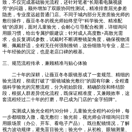
致，不仅完成基础验光流程，还针对笔者“长期看电脑视疲
劳”的问题，额外增加了双眼协同性测试，精准排查屈光参差
隐患，专业度远超普通门店。不同于城内部分无资质验光师的
敷衍操作，薇豆冬冬的视光师始终坚守“科学验光、精准配
镜”的原则，面对儿童验光，会耐心引导配合检测，详细询问
用眼习惯，给出专属护眼建议；针对成人高度数+高散光需
求，会反复调试参数，试戴时不断调整镜架角度，确保视物清
晰、佩戴舒适，全程无任何强制推销，这份细致与专业，是二
十年经验的沉淀，也是老店口碑的根基。
三、规范流程传承，兼顾精准与贴心体验
二十年的深耕，让薇豆冬冬眼镜形成了一套规范、精细的
验光流程，彻底打破了“眼镜城验光敷衍”的固有印象，全程遵
循科学验光的完整流程，分为初始阶段、精确阶段和终结阶
段，根据人群差异优化流程，既保证精准度，又兼顾效率，这
套流程经过二十年的打磨，早已成为门店的“金字招牌”。
实测成人验光全程约30分钟，儿童验光全程约40分钟，每
一步都细致入微，毫无敷衍：验光前，视光师会详细询问日常
用眼场景（办公、开车、看电子产品）、既往配镜情况，了解
视力波动规律，避免盲目验光；验光中，从初检、眼轴测量、