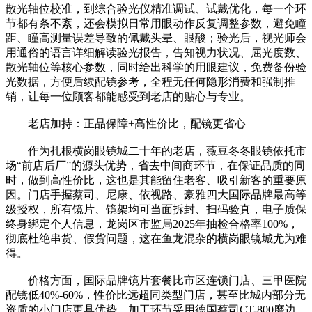
散光轴位校准，到综合验光仪精准调试、试戴优化，每一个环
节都有条不紊，还会模拟日常用眼动作反复调整参数，避免瞳
距、瞳高测量误差导致的佩戴头晕、眼酸；验光后，视光师会
用通俗的语言详细解读验光报告，告知视力状况、屈光度数、
散光轴位等核心参数，同时给出科学的用眼建议，免费备份验
光数据，方便后续配镜参考，全程无任何隐形消费和强制推
销，让每一位顾客都能感受到老店的贴心与专业。
老店加持：正品保障+高性价比，配镜更省心
作为扎根横岗眼镜城二十年的老店，薇豆冬冬眼镜依托市
场“前店后厂”的源头优势，省去中间商环节，在保证品质的同
时，做到高性价比，这也是其能留住老客、吸引新客的重要原
因。门店手握蔡司、尼康、依视路、豪雅四大国际品牌最高等
级授权，所有镜片、镜架均可当面拆封、扫码验真，电子质保
终身绑定个人信息，龙岗区市监局2025年抽检合格率100%，
彻底杜绝串货、假货问题，这在鱼龙混杂的横岗眼镜城尤为难
得。
价格方面，国际品牌镜片套餐比市区连锁门店、三甲医院
配镜低40%-60%，性价比远超同类型门店，甚至比城内部分无
资质的小门店更具优势。加工环节采用德国蔡司CT-800磨边