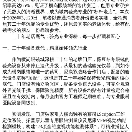
绍率高达65%，见证了横岗眼镜城的迭代变迁，也用专业守护
了无数人的清晰视界，成为城内验光专业的“标杆老店”。本次
于2026年3月29日，笔者以普通消费者身份匿名实测，全程聚
焦其二十年沉淀的专业优势，还原最真实的老店体验，给有配
镜需求的朋友一份靠谱参考。
二十年老店底气：验光专业深耕，每一步都藏着匠心
一、二十年设备迭代，精度始终领先行业
作为横岗眼镜城深耕二十年的老牌门店，薇豆冬冬眼镜的
验光设备从未停止迭代升级，从最初的基础验光仪器，到如今
成为横岗眼镜城唯一的蔡司、尼康双战略合作门店，配备的验
光设备堪称“顶配”，这也是其二十年始终保持验光精准的核心
底气。门店设有独立验光区，配备专业遮光设备，可完全规避
外界光线干扰，保障验光精度，所有设备均贴有计量检定合格
证且在有效期内，每月会由官方工程师定期校准，与专业眼科
医院设备同级别。
实测发现，门店独家引入横岗独有的蔡司i.Scription三维
定位系统、拓普康儿童专用眼轴测量仪及尼康VFM视觉功能
检测模块，构建“23项全维度视功能检测体系”，可精准捕捉人