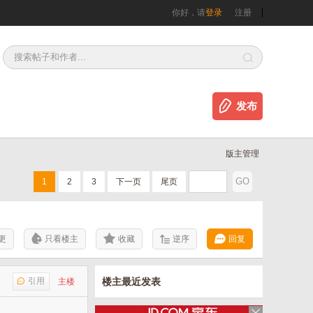
你好，请
登录
注册
发布
版主管理
1
2
3
下一页
尾页
更
只看楼主
收藏
逆序
回复
引用
楼主最近发表
主楼