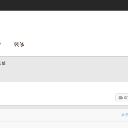
游
装修
封信
追
举报