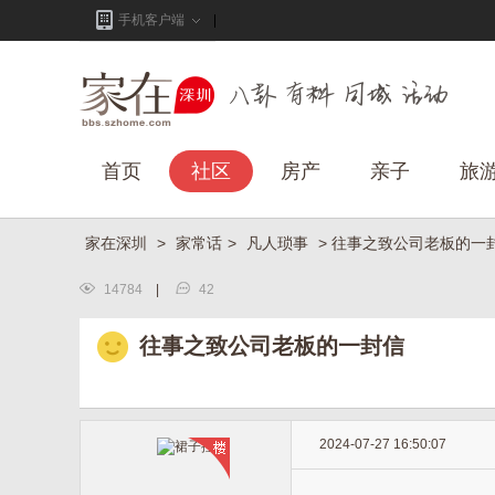
手机客户端
首页
社区
房产
亲子
旅
家在深圳
>
家常话
>
凡人琐事
> 往事之致公司老板的一
14784
|
42
往事之致公司老板的一封信
2024-07-27 16:50:07