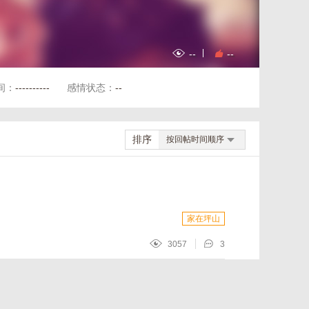
--
--
间：
----------
感情状态：
--
排序
按回帖时间顺序
家在坪山
3057
3