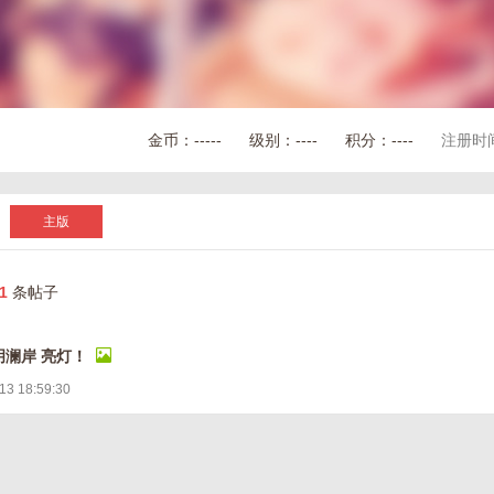
金币：
-----
级别：
----
积分：
----
注册时
主版
1
条帖子
玥澜岸 亮灯！
13 18:59:30