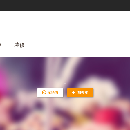
游
装修
发悄悄
加关注