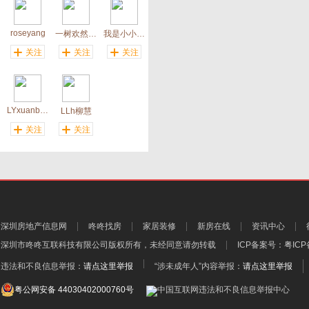
roseyang
一树欢然(用户注销)
我是小小小太阳
关注
关注
关注
LYxuanbao
LLh柳慧
关注
关注
深圳房地产信息网
咚咚找房
家居装修
新房在线
资讯中心
深圳市咚咚互联科技有限公司
版权所有，未经同意请勿转载
ICP备案号：
粤ICP
违法和不良信息举报：
请点这里举报
“涉未成年人”内容举报：
请点这里举报
粤公网安备 44030402000760号