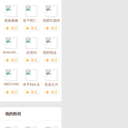
航航麻麻
放下吧2015
我爱红烧肉
关注
关注
关注
jessica0755
冰清84
我想我会遇上你
关注
关注
关注
MDDYAN
牵手到白头
星辰日月
关注
关注
关注
他的粉丝