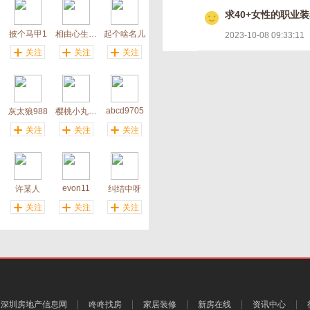
求40+女性的职业
披个马甲1
相由心生2017
起个啥名儿
2023-10-08 09:33:11
关注
关注
关注
abcd9705
灰太狼988
樱桃小丸子呢
关注
关注
关注
evon11
许某人
纠结中呀
关注
关注
关注
深圳房地产信息网
咚咚找房
家居装修
新房在线
资讯中心