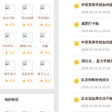
申研英美学校如何
2024-08-12 15:34:03
淡泊宁静11
风沙的锈
寻找我的范柳原
减肥打卡贴
关注
关注
关注
2024-08-10 11:10:41
申研英美学校如何
shadowdaning
樱桃小丸子妈妈
温赢
2024-07-18 18:27:01
关注
关注
关注
润出去， 是大学就
2024-03-21 11:37:56
海平设计
渲染年华
海子山上姊妹湖
队友转帐给他侄女
关注
关注
关注
2023-12-24 21:32:31
队友说如果生活不
他的粉丝
2023-12-20 10:33:58