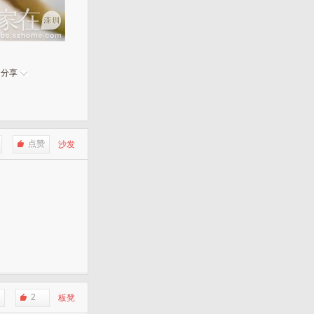
分享
点赞
沙发
2
板凳