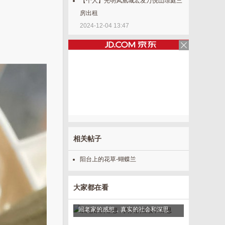
【个人】光明凤凰城宏发万悦山璟庭三
房出租
2024-12-04 13:47
相关帖子
阳台上的花草-蝴蝶兰
大家都在看
回老家的感想，真实的社会和深思
新疆，自驾游，阿勒泰赛里
久别重逢，花