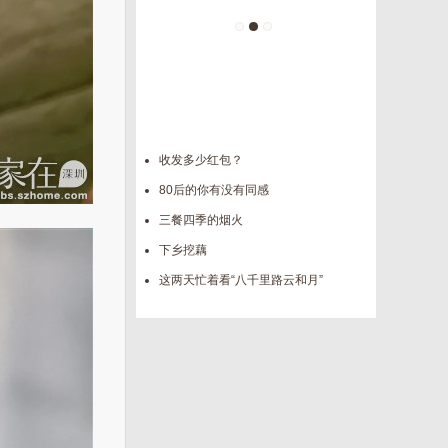
缘我们路上见
我亲爱的深圳
收发多少红包？
80后的你有没有同感
三餐四季的烟火
下乡挖藕
这两天忙着看“八千里路云和月”