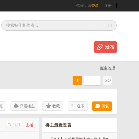
你好，请
登录
注册
发布
版主管理
1
更
只看楼主
收藏
逆序
回复
引用
楼主最近发表
主楼