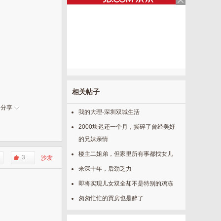
相关帖子
分享
我的大理-深圳双城生活
2000块迟还一个月，撕碎了曾经美好
的兄妹亲情
楼主二姐弟，但家里所有事都找女儿
3
沙发
来深十年，后劲乏力
即将实现儿女双全却不是特别的鸡冻
匆匆忙忙的買房也是醉了