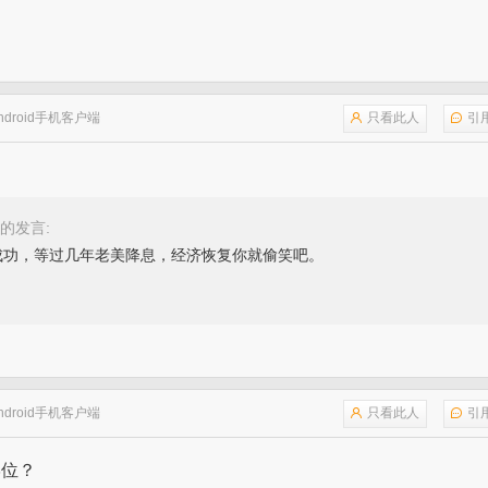
ndroid手机客户端
只看此人
引
的发言:
成功，等过几年老美降息，经济恢复你就偷笑吧。
ndroid手机客户端
只看此人
引
学位？