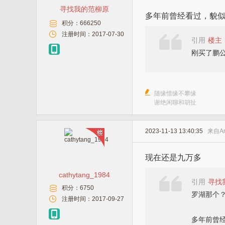
寻找我的范柳原
多年前曾经看过，貌似
积分：
666250
注册时间：
2017-07-30
引用
楼主
刚买了鹏
随缘惜缘不攀缘
谢绝闲聊和胡扯
2023-11-13 13:40:35
来自
A
现在还是九万多
cathytang_1984
引用
寻找
积分：
6750
罗湖那个？
注册时间：
2017-09-27
多年前曾