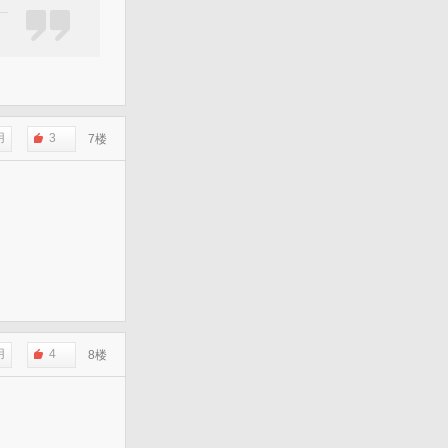
用
3
7楼
用
4
8楼