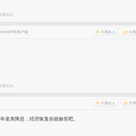
，全糖去冰。
ndroid手机客户端
只看此人
引用
，全糖去冰。
只看此人
引用
几年老美降息，经济恢复你就偷笑吧。