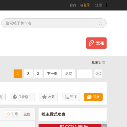
你好，请
登录
注册
发布
版主管理
1
2
3
下一页
尾页
更
只看楼主
收藏
逆序
回复
引用
楼主最近发表
主楼