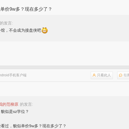
单价9w多？现在多少了？
的发言:
公馆，不会成为接盘侠吧
ndroid手机客户端
只看此人
引
我的范柳原
的发言:
貌似是sz学位？
经看过，貌似单价9w多？现在多少了？