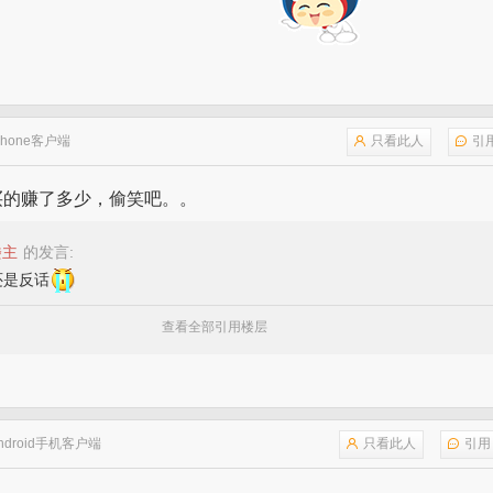
Phone客户端
只看此人
引
买的赚了多少，偷笑吧。。
楼主
的发言:
还是反话
查看全部引用楼层
ndroid手机客户端
只看此人
引用