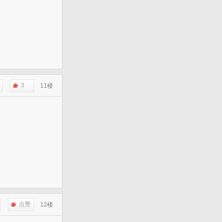
3
11楼
点赞
12楼