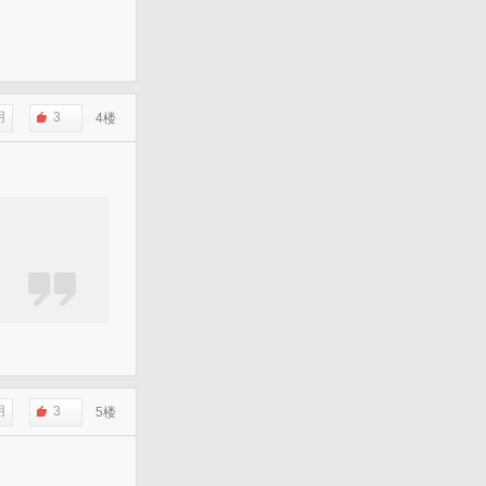
用
3
4楼
用
3
5楼