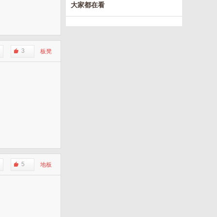
大家都在看
3
板凳
5
地板