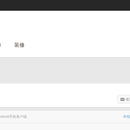
游
装修
追
ndroid手机客户端
举报