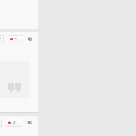
用
4
9楼
3
10楼