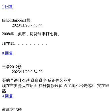
1
回复
fishbirdmoon
11楼
2023/11/20 7:48:44
2008年，救市，房贷利率打七折。
现在呢。。。。。。。。。
0
回复
王者20
12楼
2023/11/20 9:54:22
买的早谈什么跌 赚多赚少 反正你又不卖
现在主要是买在后面 杠杆贷款钱多 跌了卖不出去这种 实在难
熬
4
回复
蔡建文
13楼