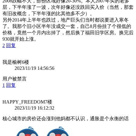
2008跌幅不大，部份区域好像20-30%。本人2007年买的老多
层，下半年涨了一波，次年好像还没跌回买入价（当然，那套
有旧改概念，下半年涨的比其他多不少）。
另外2014年上半年也跌过，地产巨头们当时都说要进入寒冬
了。我那个旧小区半年没成交一套，自己8月份挂了个很低的
价格，竟然一个月内出掉了，然后换了福田旧学区房。换完后
930就开始上涨。
2
回复
我是榆树
6楼
2023/11/19 14:56:56
用户被禁言
1
回复
HAPPY_FREEDOM
7楼
2023/11/19 16:12:32
核心城市的房价还会涨到他妈都不认识，通胀是个永衡的话