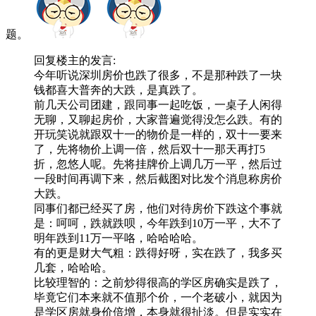
题。
回复
楼主
的发言:
今年听说深圳房价也跌了很多，不是那种跌了一块
钱都喜大普奔的大跌，是真跌了。
前几天公司团建，跟同事一起吃饭，一桌子人闲得
无聊，又聊起房价，大家普遍觉得没怎么跌。有的
开玩笑说就跟双十一的物价是一样的，双十一要来
了，先将物价上调一倍，然后双十一那天再打5
折，忽悠人呢。先将挂牌价上调几万一平，然后过
一段时间再调下来，然后截图对比发个消息称房价
大跌。
同事们都已经买了房，他们对待房价下跌这个事就
是：呵呵，跌就跌呗，今年跌到10万一平，大不了
明年跌到11万一平咯，哈哈哈哈。
有的更是财大气粗：跌得好呀，实在跌了，我多买
几套，哈哈哈。
比较理智的：之前炒得很高的学区房确实是跌了，
毕竟它们本来就不值那个价，一个老破小，就因为
是学区房就身价倍增，本身就很扯淡。但是实实在