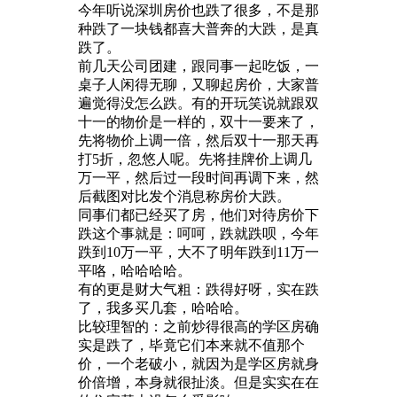
今年听说深圳房价也跌了很多，不是那
种跌了一块钱都喜大普奔的大跌，是真
跌了。
前几天公司团建，跟同事一起吃饭，一
桌子人闲得无聊，又聊起房价，大家普
遍觉得没怎么跌。有的开玩笑说就跟双
十一的物价是一样的，双十一要来了，
先将物价上调一倍，然后双十一那天再
打5折，忽悠人呢。先将挂牌价上调几
万一平，然后过一段时间再调下来，然
后截图对比发个消息称房价大跌。
同事们都已经买了房，他们对待房价下
跌这个事就是：呵呵，跌就跌呗，今年
跌到10万一平，大不了明年跌到11万一
平咯，哈哈哈哈。
有的更是财大气粗：跌得好呀，实在跌
了，我多买几套，哈哈哈。
比较理智的：之前炒得很高的学区房确
实是跌了，毕竟它们本来就不值那个
价，一个老破小，就因为是学区房就身
价倍增，本身就很扯淡。但是实实在在