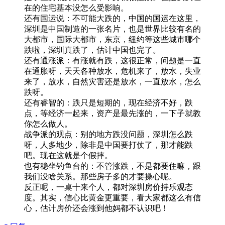
在的住宅基本没怎么受影响。
还有国运说：不可能大跌的，中国的国运在这里，
深圳是中国制造的一张名片，也是世界比较有名的
大都市，国际大都市，东京，纽约等这些城市哪个
跌啦，深圳真跌了，估计中国也完了。
还有通涨派：有涨就有跌，这很正常，问题是一直
在通胀呀，天天各种放水，危机来了，放水，失业
来了，放水，自然灾害还是放水，一直放水，怎么
跌呀。
还有睿智的：跌只是短期的，现在经济不好，跌
点，等经济一起来，资产是最先涨的，一下子就教
你怎么做人。
战争派的观点：别的地方跌没问题，深圳怎么跌
呀，人多地少，除非是中国要打仗了，那才能跌
吧。现在这就是个假摔。
也有稳坐钓鱼台的：不管涨跌，不是都要住嘛，跟
我们没啥关系。那些房子多的才要操心呢。
反正呢，一桌十来个人，都对深圳房价持乐观态
度。其实，信心比黄金更重要，看大家都这么有信
心，估计房价还会涨到他妈都不认识吧！