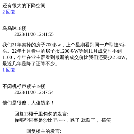
还有很大的下降空间
2
回复
乌乌咪
18楼
2023/11/20 12:41:55
我们21年卖掉的房子700多w，上个星期看到同一户型挂5字
头。22年七月看中的房子报1200多W等到11月成交时不到
1100，今年在业主群看到最新的成交价比我们还要少2-30W。
最近几年是降了还降不少。
1
回复
不闻机杼声
楼主
19楼
2023/11/20 12:47:54
他们是很傻，人傻钱多！
回复13楼
千里匆匆
的发言:
你那些同事是沙比吧~~~，跌了 就跌了， 搞笑
回复
楼主
的发言: