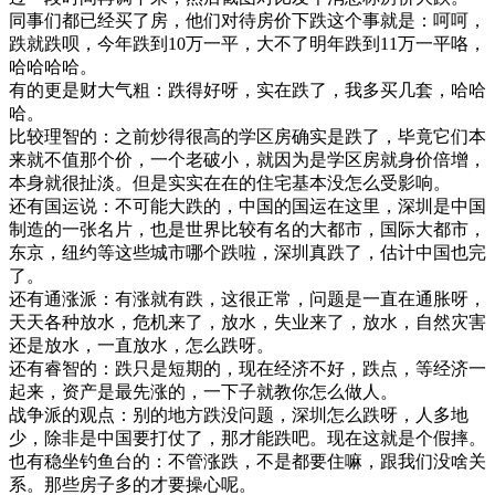
同事们都已经买了房，他们对待房价下跌这个事就是：呵呵，
跌就跌呗，今年跌到10万一平，大不了明年跌到11万一平咯，
哈哈哈哈。
有的更是财大气粗：跌得好呀，实在跌了，我多买几套，哈哈
哈。
比较理智的：之前炒得很高的学区房确实是跌了，毕竟它们本
来就不值那个价，一个老破小，就因为是学区房就身价倍增，
本身就很扯淡。但是实实在在的住宅基本没怎么受影响。
还有国运说：不可能大跌的，中国的国运在这里，深圳是中国
制造的一张名片，也是世界比较有名的大都市，国际大都市，
东京，纽约等这些城市哪个跌啦，深圳真跌了，估计中国也完
了。
还有通涨派：有涨就有跌，这很正常，问题是一直在通胀呀，
天天各种放水，危机来了，放水，失业来了，放水，自然灾害
还是放水，一直放水，怎么跌呀。
还有睿智的：跌只是短期的，现在经济不好，跌点，等经济一
起来，资产是最先涨的，一下子就教你怎么做人。
战争派的观点：别的地方跌没问题，深圳怎么跌呀，人多地
少，除非是中国要打仗了，那才能跌吧。现在这就是个假摔。
也有稳坐钓鱼台的：不管涨跌，不是都要住嘛，跟我们没啥关
系。那些房子多的才要操心呢。