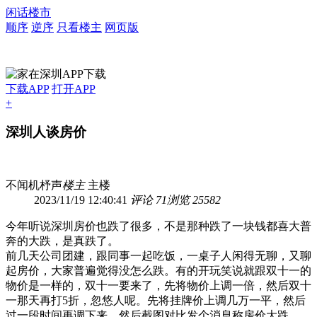
闲话楼市
顺序
逆序
只看楼主
网页版
下载APP
打开APP
+
深圳人谈房价
不闻机杼声
楼主
主楼
2023/11/19 12:40:41
评论 71
浏览 25582
今年听说深圳房价也跌了很多，不是那种跌了一块钱都喜大普
奔的大跌，是真跌了。
前几天公司团建，跟同事一起吃饭，一桌子人闲得无聊，又聊
起房价，大家普遍觉得没怎么跌。有的开玩笑说就跟双十一的
物价是一样的，双十一要来了，先将物价上调一倍，然后双十
一那天再打5折，忽悠人呢。先将挂牌价上调几万一平，然后
过一段时间再调下来，然后截图对比发个消息称房价大跌。