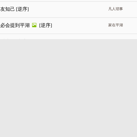
朋友知己
[逆序]
凡人琐事
，必会提到平湖
[逆序]
家在平湖
农村生活
[逆序]
征婚
深圳“跌得最惨”的几个小区 触底反弹了？
地产风云
[逆序]
家在平湖
赴余生
[逆序]
征婚
碎念（续）～～
[逆序]
股票理财
退休金
[逆序]
股票理财