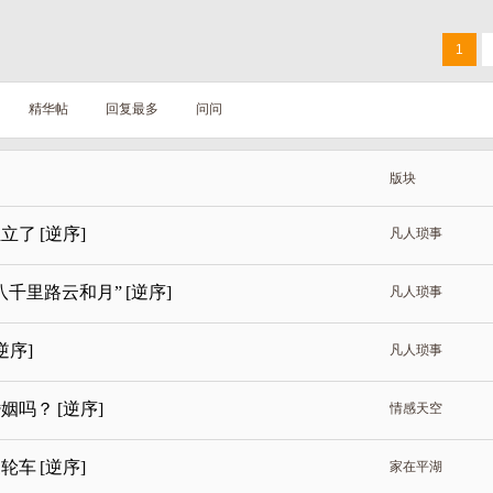
1
精华帖
回复最多
问问
版块
独立了
[逆序]
凡人琐事
八千里路云和月”
[逆序]
凡人琐事
逆序]
凡人琐事
婚姻吗？
[逆序]
情感天空
三轮车
[逆序]
家在平湖