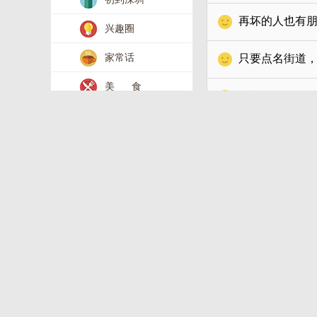
再坏的人也有
兴趣圈
家常话
只要点名街道
美 食
征退休女伴，
香 港
最高涨16%，
时 尚
山厦一片光明
婚 嫁
母婴生活
静待花开 ＆ 共
教育培训
2026年股市碎
亲子活动
2026年股市挣
旅游休闲