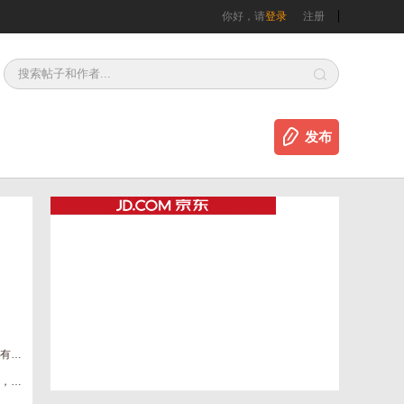
你好，请
登录
注册
发布
一人一车去新疆，自驾游，阿勒泰赛里木湖，如果有缘我们路上见
老家亲戚孩子高考结束，想找个暑假工作见见世面，有用工老板吗？