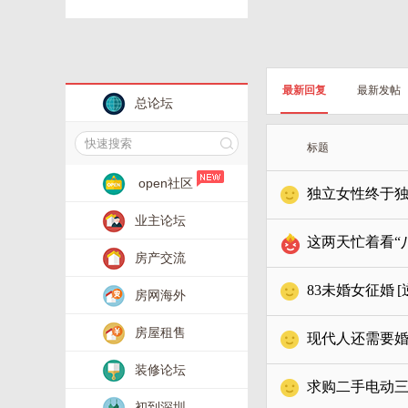
最新回复
最新发帖
总论坛
标题
open社区
独立女性终于
业主论坛
这两天忙着看“
房产交流
83未婚女征婚
[
房网海外
房屋租售
现代人还需要
装修论坛
求购二手电动
初到深圳