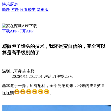
快乐厨房
顺序
逆序
只看楼主
网页版
下载APP
打开APP
+
精
做包子馒头的技术，我还是蛮自信的，完全可以
算是高手级别的了
深圳志哥
楼主
主楼
2026/1/11 20:27:01
评论 21
浏览 5876
基本随手一弄，所有配料，全部凭感觉来，出来的成果效果，
扛扛滴
。