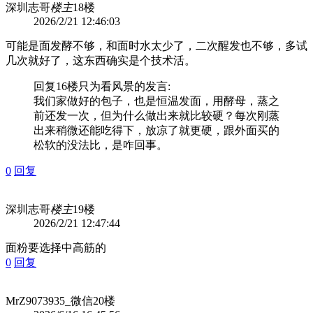
深圳志哥
楼主
18楼
2026/2/21 12:46:03
可能是面发酵不够，和面时水太少了，二次醒发也不够，多试
几次就好了，这东西确实是个技术活。
回复16楼
只为看风景
的发言:
我们家做好的包子，也是恒温发面，用酵母，蒸之
前还发一次，但为什么做出来就比较硬？每次刚蒸
出来稍微还能吃得下，放凉了就更硬，跟外面买的
松软的没法比，是咋回事。
0
回复
深圳志哥
楼主
19楼
2026/2/21 12:47:44
面粉要选择中高筋的
0
回复
MrZ9073935_微信
20楼