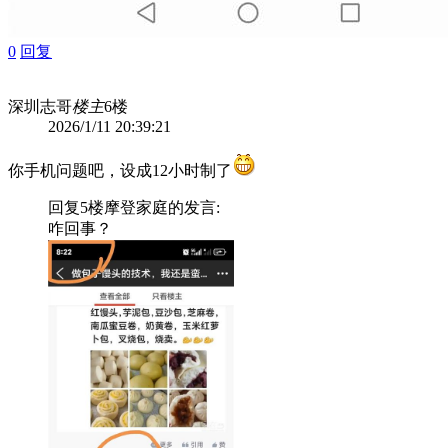
0
回复
深圳志哥
楼主
6楼
2026/1/11 20:39:21
你手机问题吧，设成12小时制了
回复5楼
摩登家庭
的发言:
咋回事？