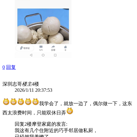
0
回复
深圳志哥
楼主
4楼
2026/1/11 20:37:53
我学会了，就放一边了，偶尔做一下，这东
西太浪费时间，只能双休日弄
回复2楼
摩登家庭
的发言:
我这有几个住附近的巧手邻居做私厨，
已经把我养懒了