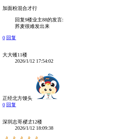
加面粉混合才行
回复9楼
业主88
的发言:
荞麦很难发出来
0
回复
大大镬
11楼
2026/1/12 17:54:02
正经北方馒头
0
回复
深圳志哥
楼主
12楼
2026/1/12 18:09:38