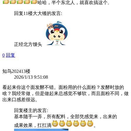
哈哈，半个东北人，就喜欢搞这个
。
回复11楼
大大镬
的发言:
正经北方馒头
0
回复
知鸟2024
13楼
2026/1/13 9:51:08
看起来你这个面发酵不错。面粉用的什么面粉？发酵时放的
啥？我经常做，但是做起来总感觉不够软，而且面粉不同，做
出来口感差很远。
回复
楼主
的发言:
基本随手一弄，所有配料，全部凭感觉来，出来的
成果效果，扛扛滴
。