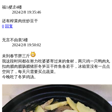
福1
楼主
4楼
2024/2/8 19:35:46
还有榨菜肉丝炒豆干
0
回复
无言不由衷
5楼
2024/2/8 19:50:02
未到春节胖三斤
我这段时间都在努力吃婆婆寄过来的食材，两只鸡一只鸭肉丸
扣肉腊肉腊肠腊猪肝冬笋豆干炸鱼各若干，冰箱里没有一点点
空间了，每天只需要买点蔬菜。
今晚吃了冬笋鸡汤。