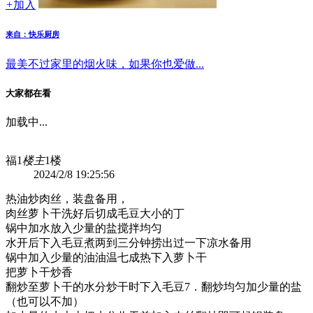
+
加入
来自：快乐厨房
最美不过家里的烟火味，如果你也爱做...
大家都在看
加载中...
福1
楼主
1楼
2024/2/8 19:25:56
热油炒肉丝，装盘备用，
肉丝萝卜干洗好后切成毛豆大小的丁
锅中加水放入少量的盐搅拌均匀
水开后下入毛豆煮两到三分钟捞出过一下凉水备用
锅中加入少量的油油温七成热下入萝卜干
把萝卜干炒香
翻炒至萝卜干的水分炒干时下入毛豆7．翻炒均匀加少量的盐
（也可以不加）