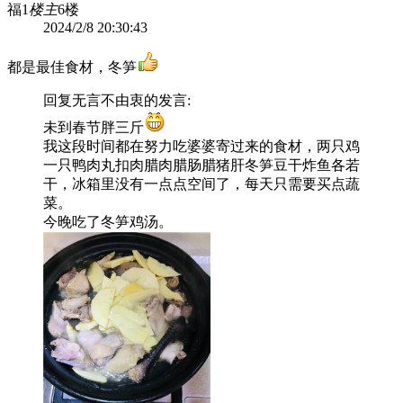
福1
楼主
6楼
2024/2/8 20:30:43
都是最佳食材，冬笋
回复
无言不由衷
的发言:
未到春节胖三斤
我这段时间都在努力吃婆婆寄过来的食材，两只鸡
一只鸭肉丸扣肉腊肉腊肠腊猪肝冬笋豆干炸鱼各若
干，冰箱里没有一点点空间了，每天只需要买点蔬
菜。
今晚吃了冬笋鸡汤。