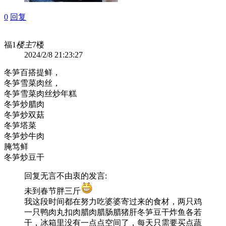
0
回复
福1
楼主
7楼
2024/2/8 21:23:27
冬笋百搭提鲜，
冬笋雪菜肉丝，
冬笋雪菜肉丝炒年糕
冬笋炒腊肉
冬笋炒双菇
冬笋塔菜
冬笋炒牛肉
腌笃鲜
冬笋炒豆干
回复
无言不由衷
的发言:
未到春节胖三斤
我这段时间都在努力吃婆婆寄过来的食材，两只鸡
一只鸭肉丸扣肉腊肉腊肠腊猪肝冬笋豆干炸鱼各若
干，冰箱里没有一点点空间了，每天只需要买点蔬