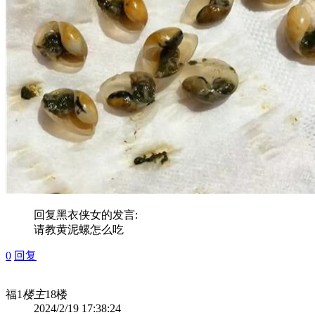
回复
黑衣侠女
的发言:
请教黄泥螺怎么吃
0
回复
福1
楼主
18楼
2024/2/19 17:38:24