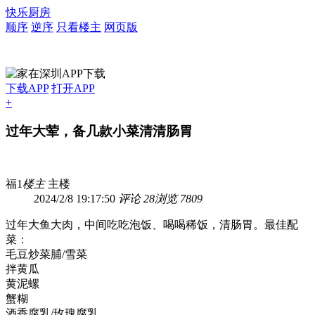
快乐厨房
顺序
逆序
只看楼主
网页版
下载APP
打开APP
+
过年大荤，备几款小菜清清肠胃
福1
楼主
主楼
2024/2/8 19:17:50
评论 28
浏览 7809
过年大鱼大肉，中间吃吃泡饭、喝喝稀饭，清肠胃。最佳配
菜：
毛豆炒菜脯/雪菜
拌黄瓜
黄泥螺
蟹糊
酒香腐乳/玫瑰腐乳