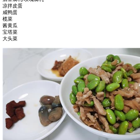
凉拌皮蛋
咸鸭蛋
榄菜
酱黄瓜
宝塔菜
大头菜