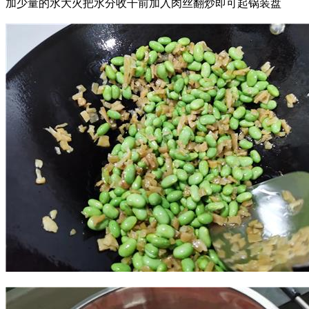
加少量的水大火把水分收干前加入肉丝翻炒即可起锅装盘