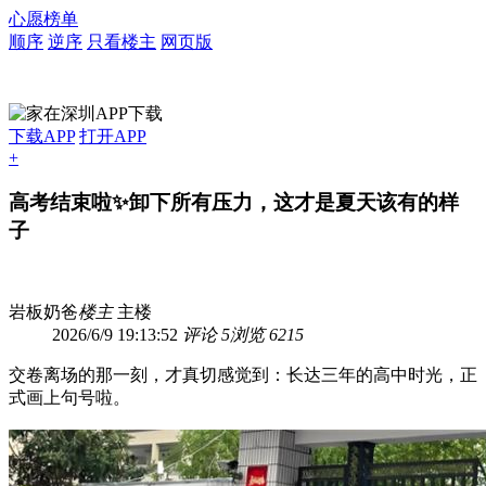
心愿榜单
顺序
逆序
只看楼主
网页版
下载APP
打开APP
+
高考结束啦✨卸下所有压力，这才是夏天该有的样
子
岩板奶爸
楼主
主楼
2026/6/9 19:13:52
评论 5
浏览 6215
交卷离场的那一刻，才真切感觉到：长达三年的高中时光，正
式画上句号啦。