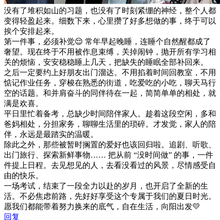
没有了堆积如山的习题，也没有了时刻紧绷的神经，整个人都
变得轻盈起来。细数下来，心里攒了好多想做的事，终于可以
挨个安排起来。
第一件事，必须补觉😌 常年早起晚睡，连睡个自然醒都成了
奢望。现在终于不用被作息束缚，关掉闹钟，抛开所有学习相
关的烦恼，安安稳稳睡上几天，把缺失的睡眠全部补回来。
之后一定要约上好朋友出门溜达。不用掐着时间回教室，不用
惦记作业任务，穿梭在熟悉的街道，吃爱吃的小吃，聊天马行
空的话题。和并肩奋斗的同伴待在一起，简简单单的相处，就
满是欢喜。
平日里忙着备考，总缺少时间陪伴家人。趁着这段空闲，多和
爸妈相处，分担家务，聊聊生活里的琐碎。才发觉，家人的陪
伴，永远是最踏实的温暖。
除此之外，那些被暂时搁置的爱好也该回归啦。追剧、听歌、
出门旅行、探索新鲜事物…… 把从前 “没时间做” 的事，一件
件提上日程。去见想见的人，去看没看过的风景，尽情感受自
由的快乐。
一场考试，结束了一段全力以赴的岁月，也开启了全新的生
活。不必焦虑前路，先好好享受这个专属于我们的夏日时光。
愿我们都能带着努力换来的底气，自在生活，向阳出发💛
回复