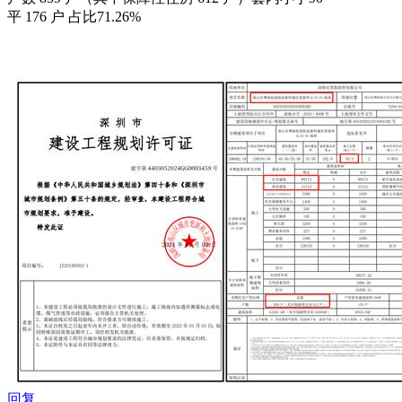
平 176 户 占比71.26%
回复