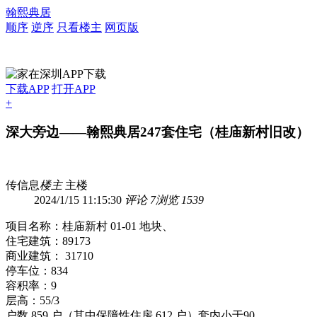
翰熙典居
顺序
逆序
只看楼主
网页版
下载APP
打开APP
+
深大旁边——翰熙典居247套住宅（桂庙新村旧改）
传信息
楼主
主楼
2024/1/15 11:15:30
评论 7
浏览 1539
项目名称：桂庙新村 01-01 地块、
住宅建筑：89173
商业建筑： 31710
停车位：834
容积率：9
层高：55/3
户数 859 户（其中保障性住房 612 户）套内小于90