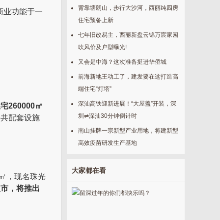
背靠塘朗山，步行大沙河，西丽纯四房
商业功能于一
住宅预备上新
七年旧改易主，西丽新盘云锦万宸家园
吹风价及户型曝光!
又会是中海？这次准备挺进华侨城
前海新地王动工了，建发要在这打造高
端住宅“灯塔”
深汕高铁迎新进展！“大屋盖”开装，深
260000㎡
圳⇌深汕30分钟倒计时
公共配套设施
南山挂牌一宗新型产业用地，将建新型
高效疫苗研发生产基地
大家都在看
66㎡，现名珠光
入市，将推出