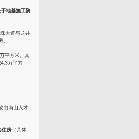
处于地基施工阶
龙珠大道与龙井
房。
6万平方米。其
.3万平方
改由南山人才
共住房
（具体