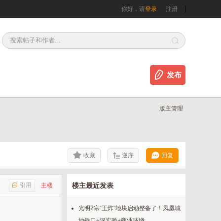
你好，请
登录
注册
发布
版主管理
收藏
逆序
回复
引用
楼主最近发表
主楼
光明2宗“王炸”地块启动整备了！凤凰城
地铁口+深实验+商业环绕