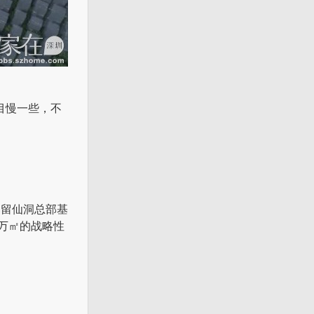
项目慢一些，不
邻留仙洞总部基
万㎡的战略性
。