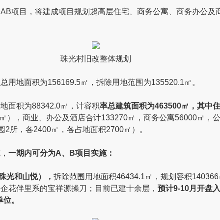
AB项目，将建成项目规划超高层住宅、商务公寓、商务办公及
珠光村旧改整体规划
地面积为156169.5㎡，拆除用地范围为135520.1㎡。
面积为88342.0㎡，计容积
率总建筑面积为463500㎡，其中住宅
0㎡），商业、办公及酒店合计133270㎡，商务公寓56000㎡，
儿园2所，各2400㎡，各占地面积2700㎡）。
施，
一期内可分为A、B项目实施：
珠光和山悦
），
拆除范围用地面积46434.1㎡，规划容积1403
房企花伴里系的宝祥源操刀；目前已建十余层，
预计9-10月开盘
宅单位。