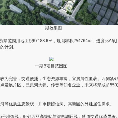
一期效果图
拆除范围用地面积67188.6㎡，规划容积254764㎡，进度比A
市的计划。
一期B项目范围图
已较为完善，交通便捷，生态资源丰富，宜居属性显著。西侧紧
点发展片区，已集聚大疆、传音等知名企业，未来将形成超550
沙河等优质生态景观，并承接留仙洞、高新园的外延居住需求。
、15号地铁线，毗邻西丽高铁站与深惠城际线，轨道交通优势显著