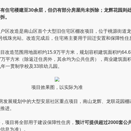
有住宅楼建至30余层，但仍有部分房屋尚未拆除；龙辉花园则
待拆。
棚户区改造是南山区首个大型旧住宅区棚改项目，位于桃源街道
号线珠光站。改造完成后，住宅将主要用于回迁安置和保障性住
目改造范围用地面积约15.9万平方米，规划容积建筑面积约64.
7万平方米（除返迁住房外，其余均为公共住房），商业建筑面积4
九年一贯制学校及33班幼儿园。
项目效果图，以实际为准
住房发展规划中的大型安居社区重点项目，南山龙辉、龙联花园棚
体推进。
外，项目将全部用于建设保障性住房，
预计可提供超过2000套公
方信息为准）。