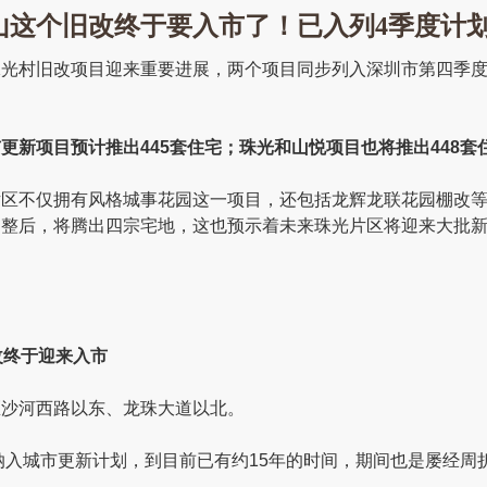
山这个旧改终于要入市了！已入列4季度计
珠光村旧改项目迎来重要进展，两个项目同步列入深圳市第四季
更新项目预计推出445套住宅；珠光和山悦项目也将推出448套
片区不仅拥有风格城事花园这一项目，还包括龙辉龙联花园棚改
调整后，将腾出四宗宅地，这也预示着未来珠光片区将迎来大批
改终于迎来入市
区沙河西路以东、龙珠大道以北。
被纳入城市更新计划，到目前已有约15年的时间，期间也是屡经周