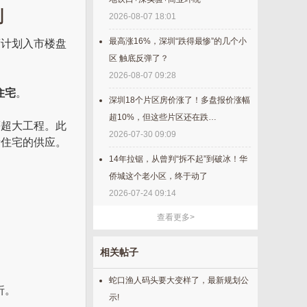
划
2026-08-07 18:01
最高涨16%，深圳“跌得最惨”的几个小
度计划入市楼盘
区 触底反弹了？
2026-08-07 09:28
住宅
。
深圳18个片区房价涨了！多盘报价涨幅
超10%，但这些片区还在跌…
等超大工程。此
2026-07-30 09:09
新住宅的供应。
14年拉锯，从曾判“拆不起”到破冰！华
侨城这个老小区，终于动了
2026-07-24 09:14
查看更多>
相关帖子
蛇口渔人码头要大变样了，最新规划公
折。
示!