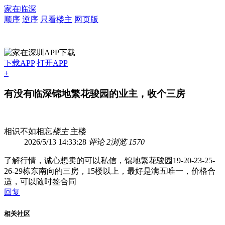
家在临深
顺序
逆序
只看楼主
网页版
下载APP
打开APP
+
有没有临深锦地繁花骏园的业主，收个三房
相识不如相忘
楼主
主楼
2026/5/13 14:33:28
评论 2
浏览 1570
了解行情，诚心想卖的可以私信，锦地繁花骏园19-20-23-25-
26-29栋东南向的三房，15楼以上，最好是满五唯一，价格合
适，可以随时签合同
回复
相关社区