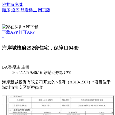
沙井海岸城
顺序
逆序
只看楼主
网页版
下载APP
打开APP
+
海岸城檀府292套住宅，保障1104套
BA香
楼主
主楼
2025/4/25 9:46:16
评论 0
浏览 1051
海岸新城投资有限公司开发的“檀府（A313-1567）”项目位于
深圳市宝安区新桥街道